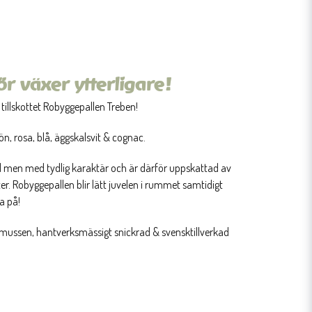
r växer ytterligare!
 tillskottet Robyggepallen Treben!
rön, rosa, blå, äggskalsvit & cognac.
l men med tydlig karaktär och är därför uppskattad av
ter. Robyggepallen blir lätt juvelen i rummet samtidigt
ta på!
smussen, hantverksmässigt snickrad & svensktillverkad
♥