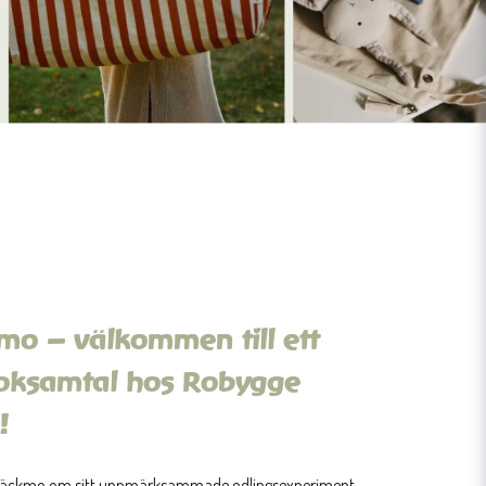
o – välkommen till ett
boksamtal hos Robygge
!
Bäckmo om sitt uppmärksammade odlingsexperiment