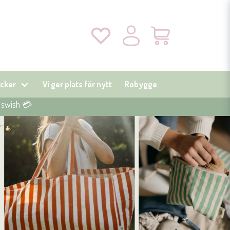
cker
Vi ger plats för nytt
Robygge
r swish 💳