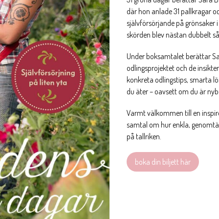
där hon anlade 31 pallkragar oc
självförsörjande på grönsaker i
skörden blev nästan dubbelt så
Under boksamtalet berättar S
odlingsprojektet och de insikt
konkreta odlingstips, smarta lö
du äter – oavsett om du är nybö
Varmt välkommen till en inspir
samtal om hur enkla, genomtänk
på tallriken.
boka din biljett här