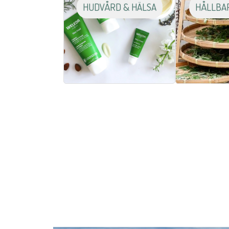
HUDVÅRD & HÄLSA
HÅLLBA