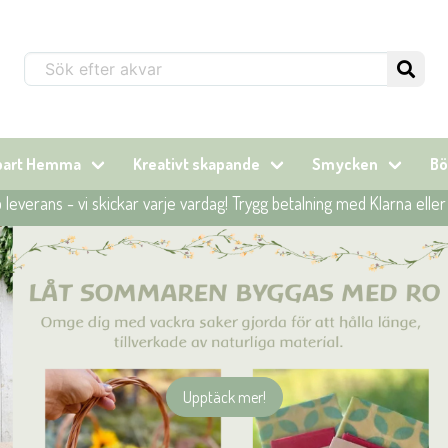
Sök...
lbart Hemma
Kreativt skapande
Smycken
Bö
leverans - vi skickar varje vardag! Trygg betalning med Klarna elle
Upptäck mer!