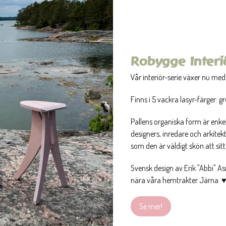
Robygge Interiö
Vår interiör-serie växer nu med
Finns i 5 vackra lasyr-färger: g
Pallens organiska form är enke
designers, inredare och arkitek
som den är väldigt skön att sit
Svensk design av Erik "Abbi" A
nära våra hemtrakter Järna 
Se mer!