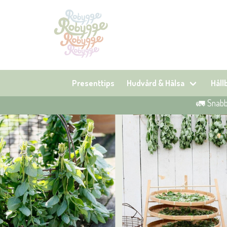
Presenttips
Hudvård & Hälsa
Hål
🚛 Snabb 