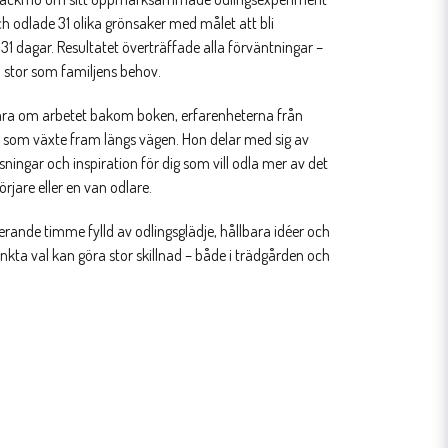
h odlade 31 olika grönsaker med målet att bli
 31 dagar. Resultatet överträffade alla förväntningar –
 stor som familjens behov.
ara om arbetet bakom boken, erfarenheterna från
er som växte fram längs vägen. Hon delar med sig av
sningar och inspiration för dig som vill odla mer av det
rjare eller en van odlare.
erande timme fylld av odlingsglädje, hållbara idéer och
ta val kan göra stor skillnad – både i trädgården och