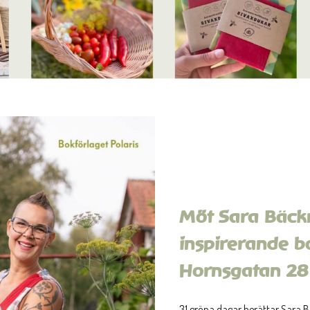
Möt Sara Bäckm
inspirerande 
Hornsgatan 28
31 gröna dagar
berättar Sara 