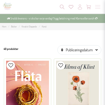
🚛 Snabb leverans - vi skickar varje vardag! Trygg betalning med Klarna eller swish 💳
Hem
Böcker
Kreativt Skapande
Konst
40 produkter
Publiceringsdatum