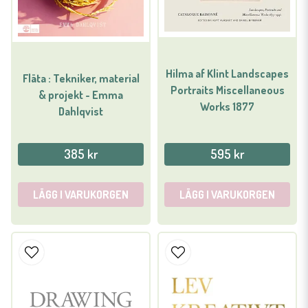
Hilma af Klint Landscapes
Fläta : Tekniker, material
Portraits Miscellaneous
& projekt - Emma
Works 1877
Dahlqvist
385 kr
595 kr
LÄGG I VARUKORGEN
LÄGG I VARUKORGEN