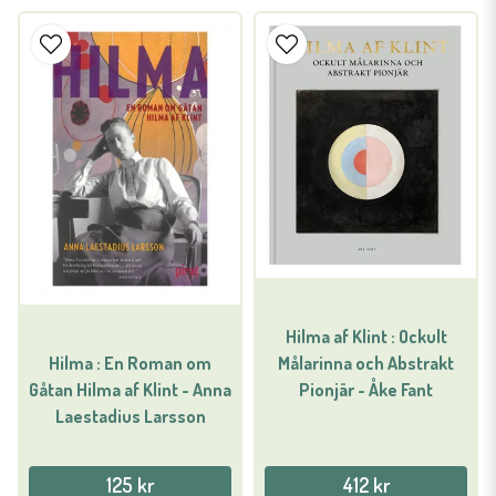
Hilma af Klint : Ockult
Målarinna och Abstrakt
Hilma : En Roman om
Pionjär - Åke Fant
Gåtan Hilma af Klint - Anna
Laestadius Larsson
125 kr
412 kr