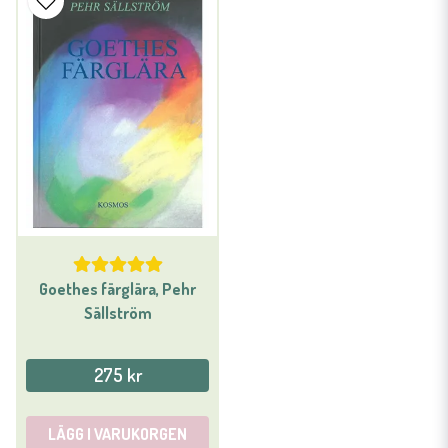
Goethes färglära, Pehr
Sällström
275 kr
LÄGG I VARUKORGEN