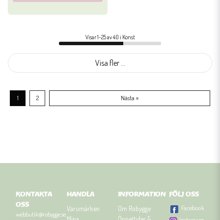
Visar 1-25 av 40 i Konst
Visa fler ...
1
2
Nästa »
KONTAKTA
HANDLA
INFORMATION
FÖLJ OSS
OSS
Facebook
Varumärken
Om Robygge
webbutik@robygge.se
Mina
Öppettider &
Instagram