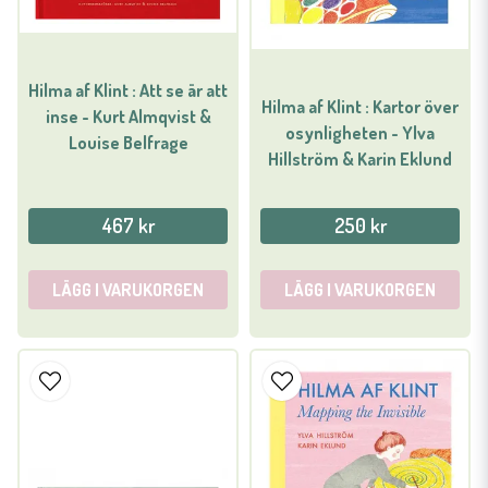
Hilma af Klint : Att se är att
Hilma af Klint : Kartor över
inse - Kurt Almqvist &
osynligheten - Ylva
Louise Belfrage
Hillström & Karin Eklund
467 kr
250 kr
LÄGG I VARUKORGEN
LÄGG I VARUKORGEN