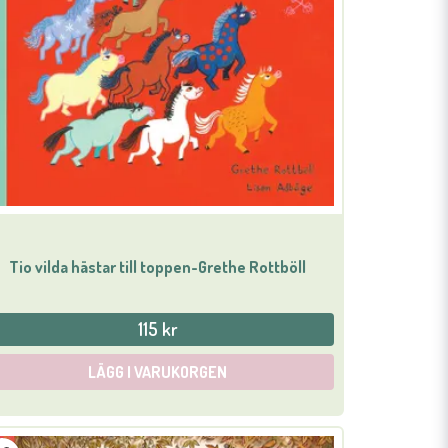
Tio vilda hästar till toppen-Grethe Rottböll
115 kr
LÄGG I VARUKORGEN