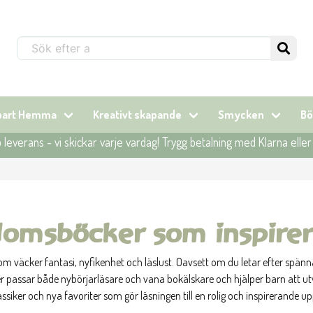
Sök...
lbart Hemma
Kreativt skapande
Smycken
Bö
leverans - vi skickar varje vardag! Trygg betalning med Klarna elle
msböcker som inspirerar
äcker fantasi, nyfikenhet och läslust. Oavsett om du letar efter spännand
r passar både nybörjarläsare och vana bokälskare och hjälper barn att utv
klassiker och nya favoriter som gör läsningen till en rolig och inspirerande up