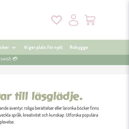
cker
Vi ger plats för nytt
Robygge
r swish 💳
 till läsglädje.
e äventyr, roliga berättelser eller lärorika böcker finns
eckla språk, kreativitet och kunskap. Utforska populära
plevelse.