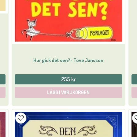
Hur gick det sen?- Tove Jansson
255 kr
LÄGG I VARUKORGEN