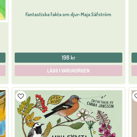
Fantastiska fakta om djur-Maja Säfström
198 kr
LÄGG I VARUKORGEN