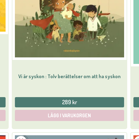
Vi är syskon : Tolv berättelser om att ha syskon
289 kr
LÄGG I VARUKORGEN