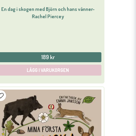
En dag i skogen med Björn och hans vänner-
Rachel Piercey
189 kr
LÄGG I VARUKORGEN