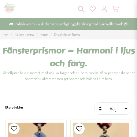
🚛 Snabb leverans - vi skickar varje vardag! Trygg betalning med Klarna eller swish 💳
Hem
Hållbart Hemma
Interiör
Kristallklot och Prismor
Fönsterprismor – Harmoni i ljus
och färg.
Låt solljuset fylla rummet med mjuka färger och stillsam rörelse. Våra prismor skapar en
harmonisk atmosfär som ger värme och balans i ditt hem.
10 produkter
-- Välj --