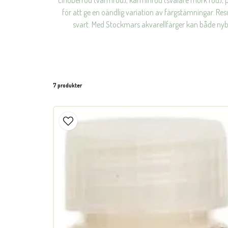
cinoberröd (varmröd), karminröd (svalare mörk röd), p
för att ge en oändlig variation av färgstämningar. Re
svart. Med Stockmars akvarellfärger kan både nybö
7 produkter