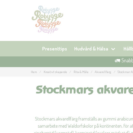
Presenttips
Hudvård & Hälsa
Hål
🚛 Snabb 
Hem
Kreativt skapande
Rita & Måla
Akvarellfärg
Stockmar Ak
Stockmars akvarell
Stockmars akvarellfärg framställs av gummi arabicum o
samarbete med Waldorfskolor på kontinenten, för at