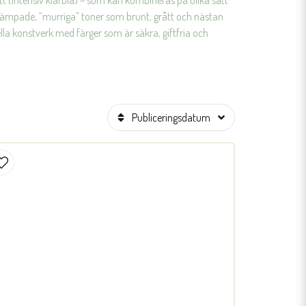
 (intensiv klarblå) – som kan kombineras på olika sätt
r dämpade, ”murriga” toner som brunt, grått och nästan
la konstverk med färger som är säkra, giftfria och
Publiceringsdatum