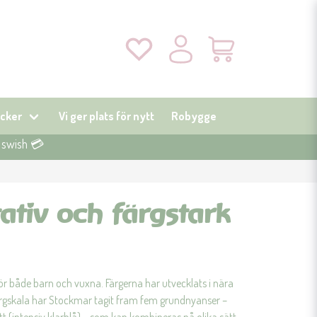
cker
Vi ger plats för nytt
Robygge
r swish 💳
tativ och färgstark
ör både barn och vuxna. Färgerna har utvecklats i nära
ärgskala har Stockmar tagit fram fem grundnyanser –