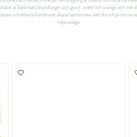
reussisk blå (mättad mörkblå med dragning åt turkos) och ultramarinblått
sultatet är både klara blandfärger som grönt, violett och orange, och me
rjare och erfarna konstnärer skapa harmoniska, lekfulla och professionel
miljövänliga.