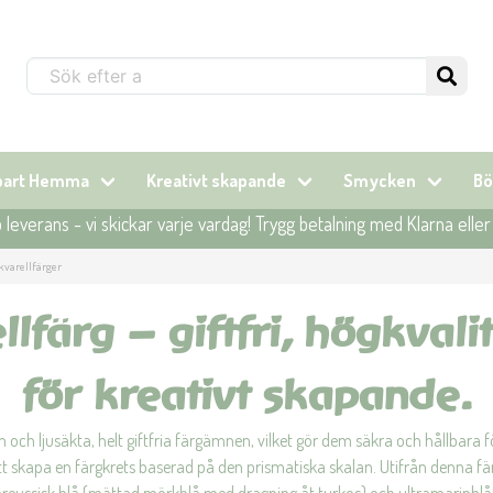
Sök...
lbart Hemma
Kreativt skapande
Smycken
Bö
leverans - vi skickar varje vardag! Trygg betalning med Klarna elle
varellfärger
färg – giftfri, högkvali
för kreativt skapande.
ch ljusäkta, helt giftfria färgämnen, vilket gör dem säkra och hållbara f
t skapa en färgkrets baserad på den prismatiska skalan. Utifrån denna f