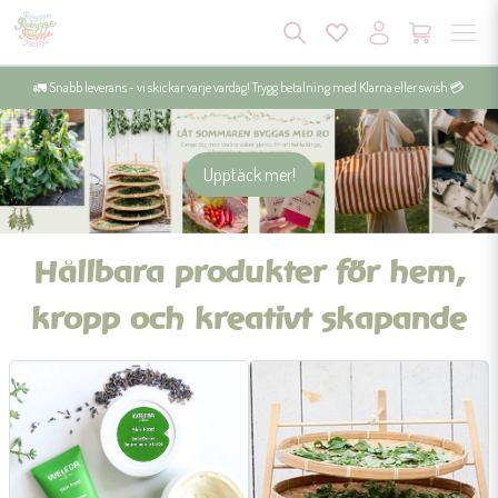
🚛 Snabb leverans - vi skickar varje vardag! Trygg betalning med Klarna eller swish 💳
Upptäck mer!
Hållbara produkter för hem,
kropp och kreativt skapande