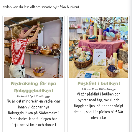
Nedan kan du läsa allt om senaste nytt från butiken!
Nedräkning för nya
Påskfint i butiken!
Publicerad 28 Mar 16:02 av Robygge
Robyggebutiken!
Vi gör påskfint i butiken och
Publicerad 17 Apr 11:23 av Robygge
pyntar med ägg, tovull och
Nu är det mindre än en vecka kvar
färgglada ljus! Så fint och vårigt
innan vi öppnar nya
det blir, snart är påsken här! När
Robyggebutiken på Södermalm i
solen tittar...
Stockholm! Nedräkningen har
börjat och vi fixar och donar f...