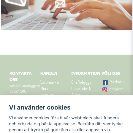
KONTAKTA
HANDLA
INFORMATION
FÖLJ OSS
OSS
Facebook
Varumärken
Om Robygge
webbutik@robygge.se
Mina
Öppettider &
Instagram
08-551 506
favoriter
Adress
90
Logga in
Besök
Vi använder cookies
Om cookies
Robyggebutiken
Orgnummer: 556463-
Köpvillkor
i Stockholm
8129.
Vi använder cookies för att vår webbplats skall fungera
Presenttips
Kontakta oss
och erbjuda dig bästa upplevelse. Bekräfta ditt samtycke
Nyhetsbrev
genom att trycka på godkänn alla eller anpassa via
Blogg