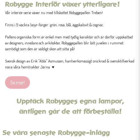
Robygge Interiör växer ytterligare!
Vår interiör-serie växer nu med tillskottet Robyggepallen Treben!
Finns i 5 vackra lasyr-färger: grön, rosa, blå, äggskalsvit & cognac.
Pallens organiska form är enkel men med tydlig karaktär och är därför uppskattad
av designers, inredare och arkitekter. Robyggepallen blir lätt juvelen i rummet
samtidigt som den är väldigt skön att sitta på!
Svensk design av Erik "Abbi" Asmussen, hantverksmässigt snickrad & svensktillverkad
nära våra hemtrakter Järna ♥
Se mer!
Upptäck Robygges egna lampor,
äntligen går de att förbeställa!
Se våra senaste Robygge-inlägg