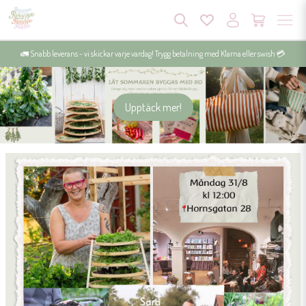
🚛 Snabb leverans - vi skickar varje vardag! Trygg betalning med Klarna eller swish 💳
Upptäck mer!