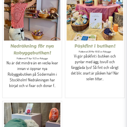
Nedräkning för nya
Påskfint i butiken!
Publicerad 28 Mar 16:02 av Robygge
Robyggebutiken!
Vi gör påskfint i butiken och
Publicerad 17 Apr 11:23 av Robygge
pyntar med ägg, tovull och
Nu är det mindre än en vecka kvar
färgglada ljus! Så fint och vårigt
innan vi öppnar nya
det blir, snart är påsken här! När
Robyggebutiken på Södermalm i
solen tittar...
Stockholm! Nedräkningen har
börjat och vi fixar och donar f...