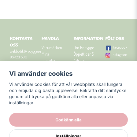
KONTAKTA
HANDLA
INFORMATION
FÖLJ OSS
OSS
Facebook
Varumärken
Om Robygge
webbutik@robygge.se
Mina
Öppettider &
Instagram
08-551 506
favoriter
Adress
90
Logga in
Besök
Vi använder cookies
Om cookies
Robyggebutiken
Orgnummer: 556463-
Köpvillkor
i Stockholm
8129.
Vi använder cookies för att vår webbplats skall fungera
Presenttips
Kontakta oss
och erbjuda dig bästa upplevelse. Bekräfta ditt samtycke
Nyhetsbrev
genom att trycka på godkänn alla eller anpassa via
Blogg
inställningar
Godkänn alla
Inställningar