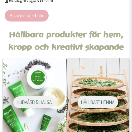
🗓 Måndag 31 augusti kl. 12.00
Boka din biljett här
Hållbara produkter för hem,
kropp och kreativt skapande
HUDVÅRD & HÄLSA
HÅLLBART HEMMA