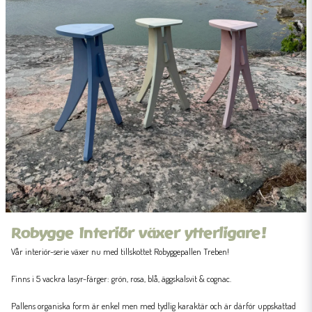
Robygge Interiör växer ytterligare!
Vår interiör-serie växer nu med tillskottet Robyggepallen Treben!
Finns i 5 vackra lasyr-färger: grön, rosa, blå, äggskalsvit & cognac.
Pallens organiska form är enkel men med tydlig karaktär och är därför uppskattad