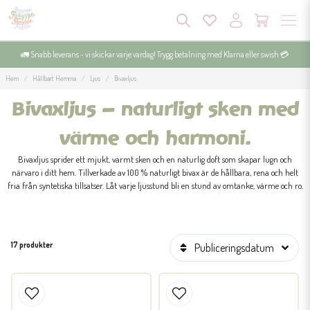
🚛 Snabb leverans - vi skickar varje vardag! Trygg betalning med Klarna eller swish 💳
Hem
Hållbart Hemma
Ljus
Bivaxljus
Bivaxljus – naturligt sken med
värme och harmoni.
Bivaxljus sprider ett mjukt, varmt sken och en naturlig doft som skapar lugn och
närvaro i ditt hem. Tillverkade av 100 % naturligt bivax är de hållbara, rena och helt
fria från syntetiska tillsatser. Låt varje ljusstund bli en stund av omtanke, värme och ro.
17 produkter
Publiceringsdatum