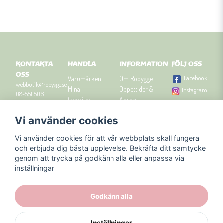
KONTAKTA
HANDLA
INFORMATION
FÖLJ OSS
OSS
Facebook
Varumärken
Om Robygge
webbutik@robygge.se
Mina
Öppettider &
Instagram
08-551 506
favoriter
Adress
90
Logga in
Besök
Vi använder cookies
Om cookies
Robyggebutiken
Orgnummer: 556463-
Köpvillkor
i Stockholm
8129.
Vi använder cookies för att vår webbplats skall fungera
Presenttips
Kontakta oss
och erbjuda dig bästa upplevelse. Bekräfta ditt samtycke
Nyhetsbrev
genom att trycka på godkänn alla eller anpassa via
Blogg
inställningar
Godkänn alla
Inställningar