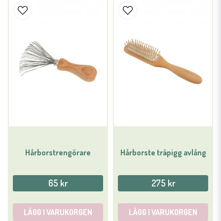
Hårborstrengörare
Hårborste träpigg avlång
65 kr
275 kr
LÄGG I VARUKORGEN
LÄGG I VARUKORGEN