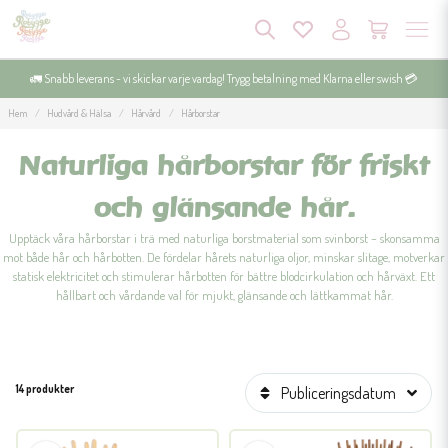
🚛 Snabb leverans - vi skickar varje vardag! Trygg betalning med Klarna eller swish 💳
Hem
Hudvård & Hälsa
Hårvård
Hårborstar
Naturliga hårborstar för friskt
och glänsande hår.
Upptäck våra hårborstar i trä med naturliga borstmaterial som svinborst – skonsamma
mot både hår och hårbotten. De fördelar hårets naturliga oljor, minskar slitage, motverkar
statisk elektricitet och stimulerar hårbotten för bättre blodcirkulation och hårväxt. Ett
hållbart och vårdande val för mjukt, glänsande och lättkammat hår.
14 produkter
Publiceringsdatum