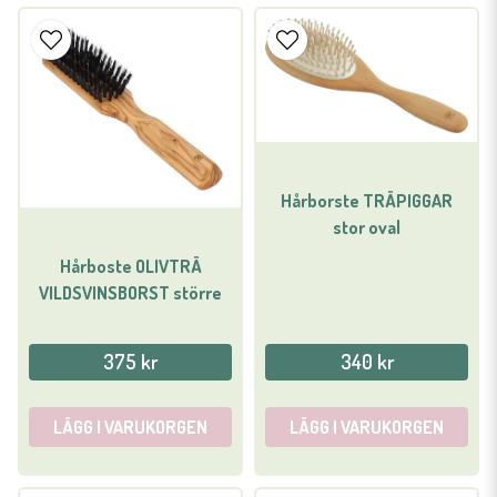
Hårborste TRÄPIGGAR
stor oval
Hårboste OLIVTRÄ
VILDSVINSBORST större
375 kr
340 kr
LÄGG I VARUKORGEN
LÄGG I VARUKORGEN