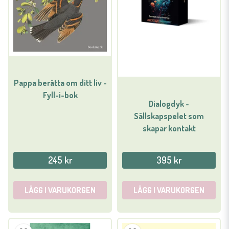
Pappa berätta om ditt liv -
Fyll-i-bok
Dialogdyk -
Sällskapspelet som
skapar kontakt
245 kr
395 kr
LÄGG I VARUKORGEN
LÄGG I VARUKORGEN