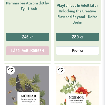
Mamma berätta om ditt liv
Playfulness In Adult Life :
- Fyll-i-bok
Unlocking the Creative
Flow and Beyond - Kefas
Berlin
245 kr
280 kr
LÄGG I VARUKORGEN
Bevaka