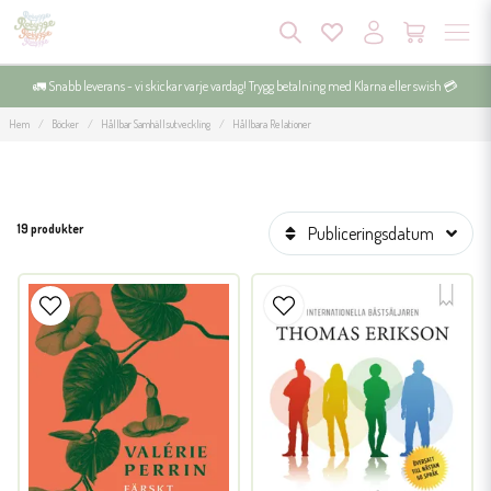
🚛 Snabb leverans - vi skickar varje vardag! Trygg betalning med Klarna eller swish 💳
Hem
Böcker
Hållbar Samhällsutveckling
Hållbara Relationer
19 produkter
Publiceringsdatum