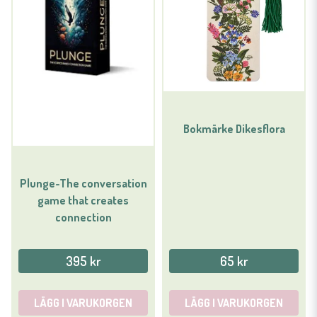
Bokmärke Dikesflora
Plunge-The conversation
game that creates
connection
395 kr
65 kr
LÄGG I VARUKORGEN
LÄGG I VARUKORGEN