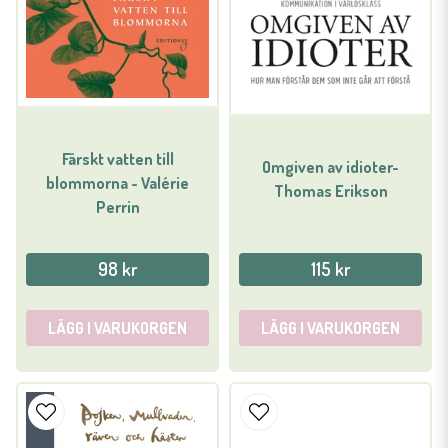
Färskt vatten till
Omgiven av idioter-
blommorna - Valérie
Thomas Erikson
Perrin
98 kr
115 kr
LÄGG I VARUKORGEN
LÄGG I VARUKORGEN