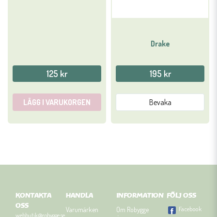
Drake
125 kr
195 kr
LÄGG I VARUKORGEN
Bevaka
KONTAKTA
HANDLA
INFORMATION
FÖLJ OSS
OSS
Facebook
Varumärken
Om Robygge
webbutik@robygge.se