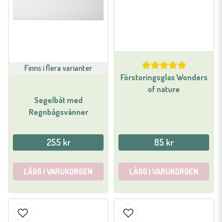
Finns i flera varianter
Förstoringsglas Wonders
of nature
Segelbåt med
Regnbågsvänner
255 kr
85 kr
LÄGG I VARUKORGEN
LÄGG I VARUKORGEN