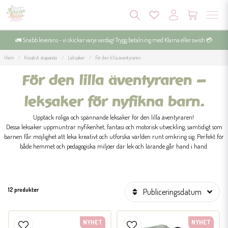
🚛 Snabb leverans - vi skickar varje vardag! Trygg betalning med Klarna eller swish 💳
Hem
Kreativt skapande
Leksaker
För den lilla äventyraren
För den lilla äventyraren –
leksaker för nyfikna barn.
Upptäck roliga och spännande leksaker för den lilla äventyraren!
Dessa leksaker uppmuntrar nyfikenhet, fantasi och motorisk utveckling, samtidigt som
barnen får möjlighet att leka kreativt och utforska världen runt omkring sig. Perfekt för
både hemmet och pedagogiska miljöer där lek och lärande går hand i hand.
12 produkter
Publiceringsdatum
NYHET
NYHET