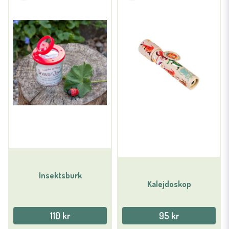
Insektsburk
Kalejdoskop
110 kr
95 kr