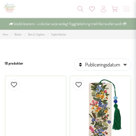
🚛 Snabb leverans - vi skickar varje vardag! Trygg betalning med Klarna eller swish 💳
Hem
Böcker
Barn & Ungdom
Kapitelböcker
18 produkter
Publiceringsdatum