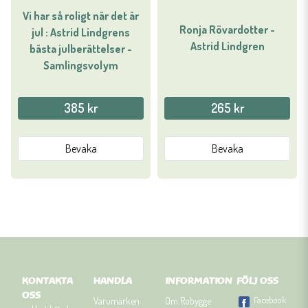
Vi har så roligt när det är
Ronja Rövardotter -
jul : Astrid Lindgrens
Astrid Lindgren
bästa julberättelser -
Samlingsvolym
385 kr
265 kr
Bevaka
Bevaka
KONTAKTA
HANDLA
INFORMATION
FÖLJ OSS
OSS
Facebook
Varumärken
Om Robygge