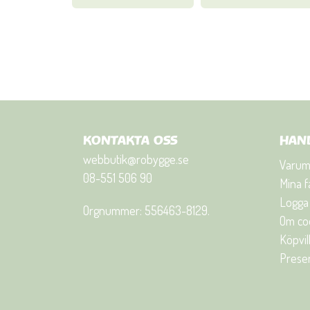
KONTAKTA OSS
HAN
webbutik@robygge.se
Varum
08-551 506 90
Mina f
Logga 
Orgnummer: 556463-8129.
Om co
Köpvil
Presen