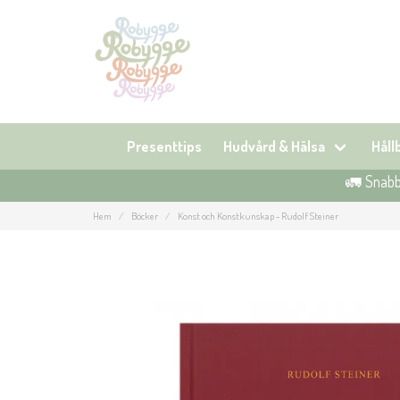
Presenttips
Hudvård & Hälsa
Hål
🚛 Snabb 
Hem
Böcker
Konst och Konstkunskap - Rudolf Steiner