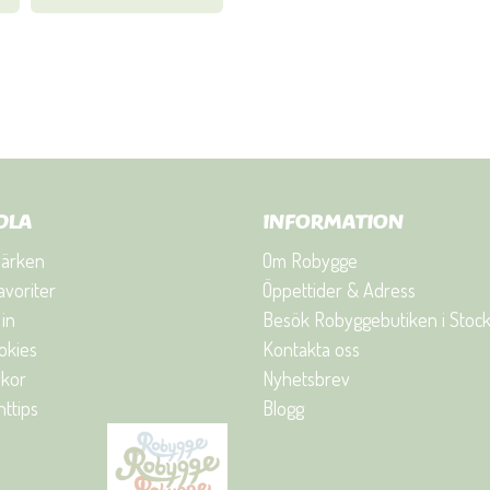
DLA
INFORMATION
ärken
Om Robygge
avoriter
Öppettider & Adress
in
Besök Robyggebutiken i Stoc
okies
Kontakta oss
lkor
Nyhetsbrev
ttips
Blogg