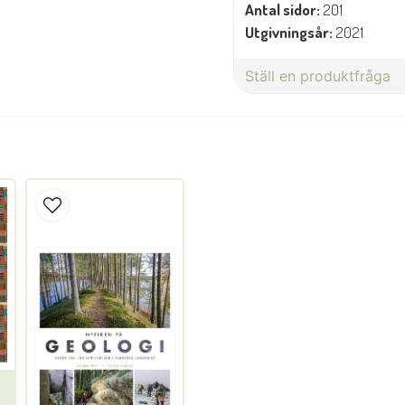
Antal sidor:
201
Utgivningsår:
2021
Ställ en produktfråga
question
Fråga oss något om denna 
name
Namn
Ja, ni får publicera min