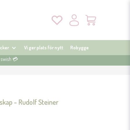
cker
Vi ger plats för nytt
Robygge
r swish 💳
skap - Rudolf Steiner