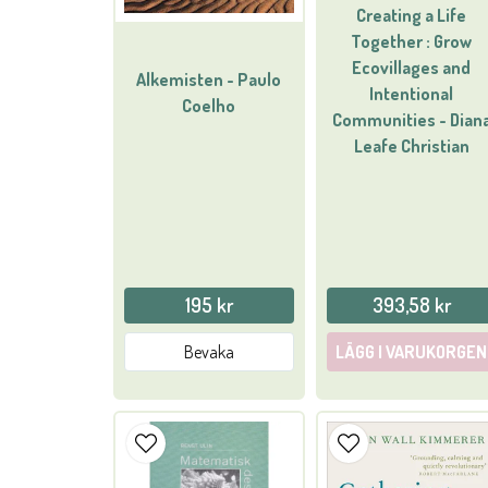
Creating a Life
Together : Grow
Ecovillages and
Alkemisten - Paulo
Intentional
Coelho
Communities - Dian
Leafe Christian
195 kr
393,58 kr
Bevaka
LÄGG I VARUKORGEN