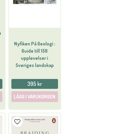
a
Nyfiken På Geologi :
Guide till 150
upplevelser i
Sveriges landskap
395 kr
LÄGG I VARUKORGEN