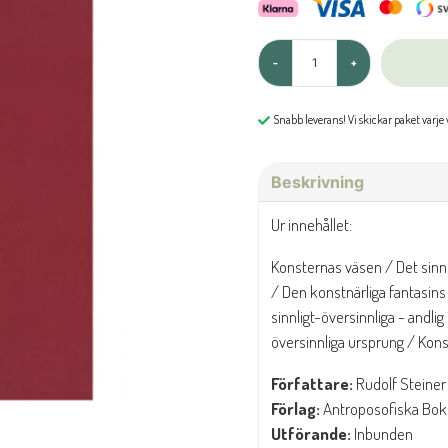
-
+
Snabb leverans! Vi skickar paket varje
Beskrivning
Ur innehållet:
Konsternas väsen / Det sinn
/ Den konstnärliga fantasins
sinnligt-översinnliga - andl
översinnliga ursprung / Kon
Författare:
Rudolf Steiner
Förlag:
Antroposofiska Bok
Utförande:
Inbunden