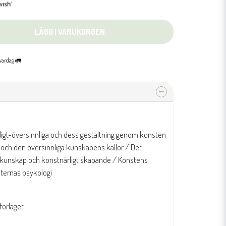
LÄGG I VARUKORGEN
 vardag 🚛
ligt-översinnliga och dess gestaltning genom konsten
 och den översinnliga kunskapens källor / Det
ig kunskap och konstnärligt skapande / Konstens
sternas psykologi
förlaget