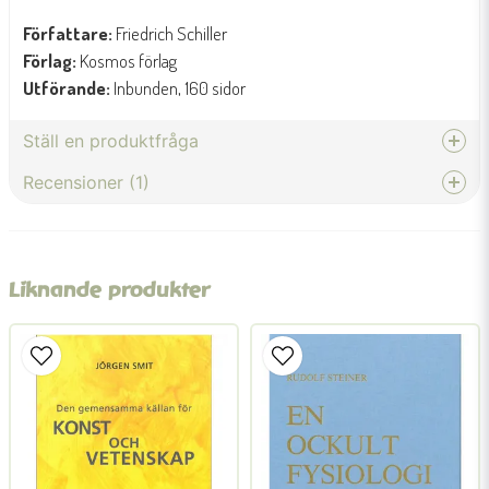
Författare:
Friedrich Schiller
Förlag:
Kosmos förlag
Utförande:
Inbunden, 160 sidor
Ställ en produktfråga
Recensioner (1)
question
Fråga oss något om denna produkten...
Anonym
för 8 månader sedan
Liknande produkter
name
Namn
email
Mejladress