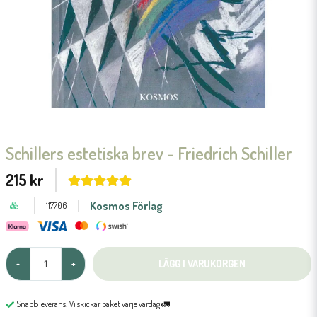
Schillers estetiska brev - Friedrich Schiller
215 kr
Kosmos Förlag
117706
LÄGG I VARUKORGEN
-
+
Snabb leverans! Vi skickar paket varje vardag 🚛