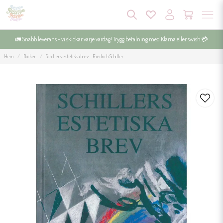
🚛 Snabb leverans - vi skickar varje vardag! Trygg betalning med Klarna eller swish 💳
Hem
Böcker
Schillers estetiska brev - Friedrich Schiller