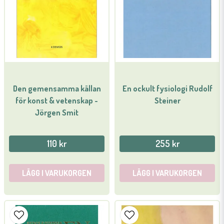
Ja, ni får publicera min fråga
Den gemensamma källan
En ockult fysiologi Rudolf
Skicka fråga
för konst & vetenskap -
Steiner
Jörgen Smit
110 kr
255 kr
LÄGG I VARUKORGEN
LÄGG I VARUKORGEN