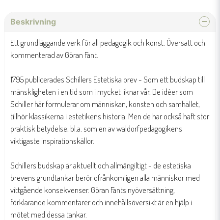
Beskrivning
Ett grundläggande verk för all pedagogik och konst. Översatt och
kommenterad av Göran Fant.
1795 publicerades Schillers Estetiska brev - Som ett budskap till
mänskligheten i en tid som i mycket liknar vår. De idéer som
Schiller här formulerar om människan, konsten och samhället,
tillhör klassikerna i estetikens historia. Men de har också haft stor
praktisk betydelse, bl.a. som en av waldorfpedagogikens
viktigaste inspirationskällor.
Schillers budskap är aktuellt och allmängiltigt - de estetiska
brevens grundtankar berör ofrånkomligen alla människor med
vittgående konsekvenser. Göran Fants nyöversättning,
förklarande kommentarer och innehållsöversikt är en hjälp i
mötet med dessa tankar.