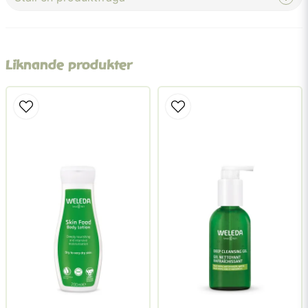
question
Fråga oss något om denna produkten...
Liknande produkter
name
Namn
email
Mejladress
Ja, ni får publicera min fråga