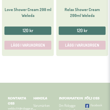
Love Shower Cream 200 ml
Relax Shower Cream
Weleda
200ml Weleda
120 kr
120 kr
LÄGG I VARUKORGEN
LÄGG I VARUKORGEN
KONTAKTA
HANDLA
INFORMATION
FÖLJ OSS
OSS
Facebook
Varumärken
Om Robygge
webbutik@robygge.se