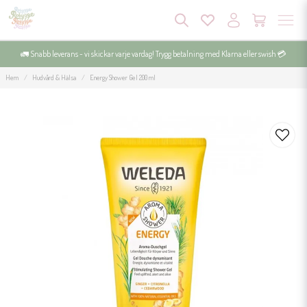
🚛 Snabb leverans - vi skickar varje vardag! Trygg betalning med Klarna eller swish 💳
Hem
Hudvård & Hälsa
Energy Shower Gel 200 ml