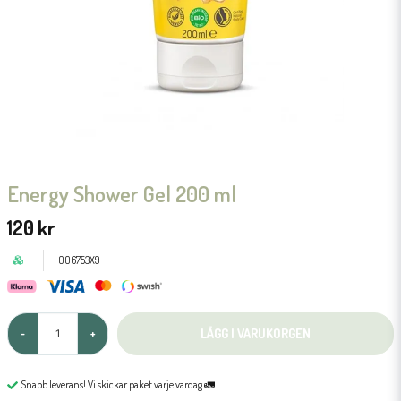
Energy Shower Gel 200 ml
120 kr
006753X9
LÄGG I VARUKORGEN
-
+
Snabb leverans! Vi skickar paket varje vardag 🚛