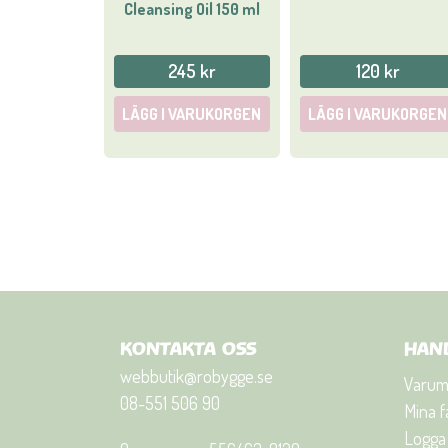
Cleansing Oil 150 ml
245 kr
120 kr
LÄGG I VARUKORGEN
LÄGG I VARUKORGEN
KONTAKTA OSS
HAN
webbutik@robygge.se
Varum
08-551 506 90
Mina f
Logga 