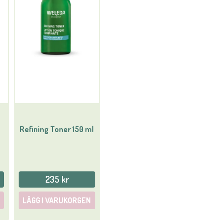
Ja, ni får publicera min
Refining Toner 150 ml
235 kr
LÄGG I VARUKORGEN