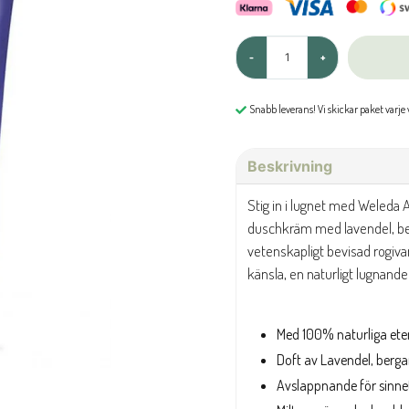
-
+
Snabb leverans! Vi skickar paket varje
Beskrivning
Stig in i lugnet med Weleda
duschkräm med lavendel, be
vetenskapligt bevisad rogiv
känsla, en naturligt lugnande
Med 100% naturliga eter
Doft av Lavendel, berg
Avslappnande för sinne