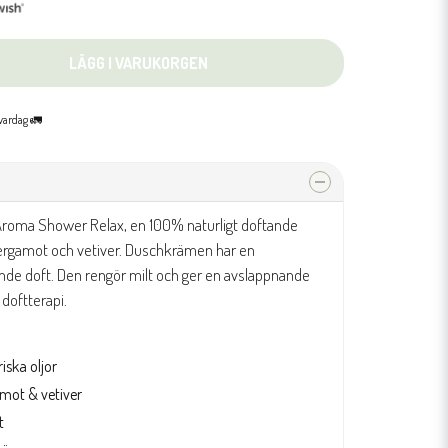
LÄGG I VARUKORGEN
 vardag 🚛
 Aroma Shower Relax, en 100% naturligt doftande
rgamot och vetiver. Duschkrämen har en
ande doft. Den rengör milt och ger en avslappnande
 doftterapi.
iska oljor
amot & vetiver
t