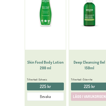
Skin Food Body Lotion
Deep Cleansing Gel
200 ml
150ml
Tillverkad i Schweiz.
Tillverkad i Österrike
225 kr
225 kr
Bevaka
LÄGG I VARUKORGEN