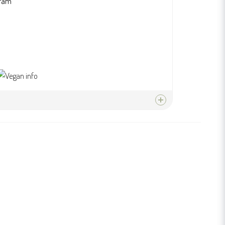
kräm
produkten...
email
Mejladress