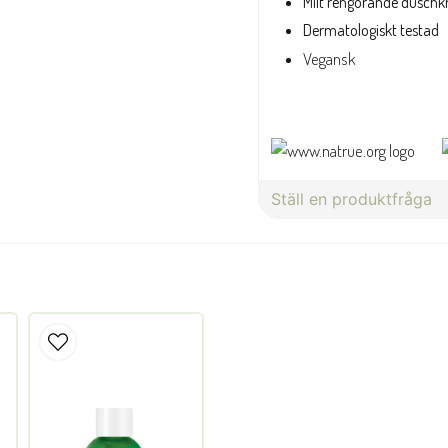
Milt rengörande dusch
Dermatologiskt testad
Vegansk
Ställ en produktfråga
question
Fråga oss något om denna 
name
Namn