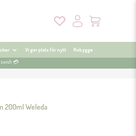
cker
Vi ger plats för nytt
Robygge
r swish 💳
m 200ml Weleda