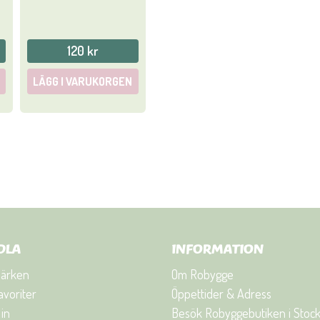
120 kr
LÄGG I VARUKORGEN
DLA
INFORMATION
ärken
Om Robygge
avoriter
Öppettider & Adress
in
Besök Robyggebutiken i Stoc