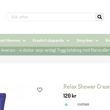
Sök...
lbart Hemma
Kreativt skapande
Smycken
Bö
leverans - vi skickar varje vardag! Trygg betalning med Klarna elle
Relax Shower Crea
120 kr
006756X9