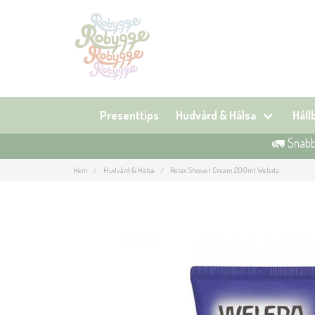
Presenttips
Hudvård & Hälsa
Hål
🚛 Snabb 
Hem
Hudvård & Hälsa
Relax Shower Cream 200ml Weleda