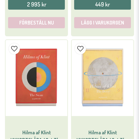
2 995 kr
449 kr
FÖRBESTÄLL NU
LÄGG I VARUKORGEN
Hilma af Klint
Hilma af Klint