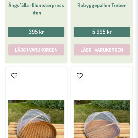
Ängsfälla -Blomsterpress
Robyggepallen Treben
liten
395 kr
5 995 kr
LÄGG I VARUKORGEN
LÄGG I VARUKORGEN