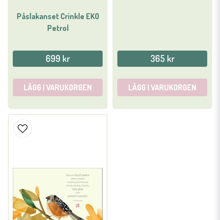
Påslakanset Crinkle EKO
Petrol
699 kr
365 kr
LÄGG I VARUKORGEN
LÄGG I VARUKORGEN