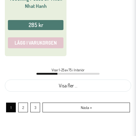
Nhat Hanh
285 kr
LÄGG I VARUKORGEN
Visar 1-25 av 75 i Interiör
Visa fler ...
1
2
3
Nästa »