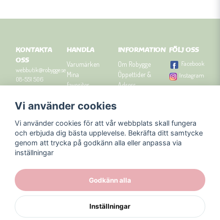
KONTAKTA
HANDLA
INFORMATION
FÖLJ OSS
OSS
Facebook
Varumärken
Om Robygge
webbutik@robygge.se
Mina
Öppettider &
Instagram
08-551 506
favoriter
Adress
90
Logga in
Besök
Vi använder cookies
Om cookies
Robyggebutiken
Orgnummer: 556463-
Köpvillkor
i Stockholm
8129.
Vi använder cookies för att vår webbplats skall fungera
Presenttips
Kontakta oss
och erbjuda dig bästa upplevelse. Bekräfta ditt samtycke
Nyhetsbrev
genom att trycka på godkänn alla eller anpassa via
Blogg
inställningar
Godkänn alla
Inställningar