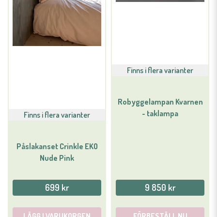
Finns i flera varianter
Robyggelampan Kvarnen
- taklampa
Finns i flera varianter
Påslakanset Crinkle EKO
Nude Pink
699 kr
9 850 kr
LÄGG I VARUKORGEN
FÖRBESTÄLL NU