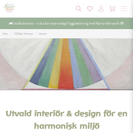
🚛 Snabb leverans - vi skickar varje vardag! Trygg betalning med Klarna eller swish 💳
Hem
Hållbart Hemma
Interiör
Utvald interiör & design för en
harmonisk miljö