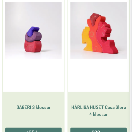
Mejladress
Ja, ni får publicera min fråga
Skicka fråga
BAGERI 3 klossar
HÄRLIGA HUSET Casa Glora
4 klossar