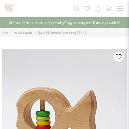
🚛 Snabb leverans - vi skickar varje vardag! Trygg betalning med Klarna eller swish 💳
Hem
Kreativt skapande
Skallra fisk Joshi med färgade ringar GRIMMS