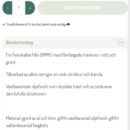
LÄGG I VARUKORGEN
-
+
Snabb leverans! Vi skickar paket varje vardag 🚛
Beskrivning
Fin fiskskallra från GIMMS med flerfärgade träskivor i rött och
grönt.
Tillverkad av alträ som ger en unik struktur och känsla.
Växtbaserade oljefinish som skyddar träet och accentuerar
den livfulla strukturen.
Material: gjord av al och lönn, giftfri växtbaserad oljefinish, giftfri
vattenbaserad färgbets