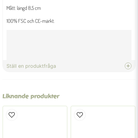
Mått: längd 8,5 cm
100% FSC och CE-märkt.
Ställ en produktfråga
question
Fråga oss något om denna produkten...
Liknande produkter
name
Namn
email