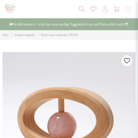
🚛 Snabb leverans - vi skickar varje vardag! Trygg betalning med Klarna eller swish 💳
Hem
Kreativt skapande
Skallra med rosenkvarts GRIMMS