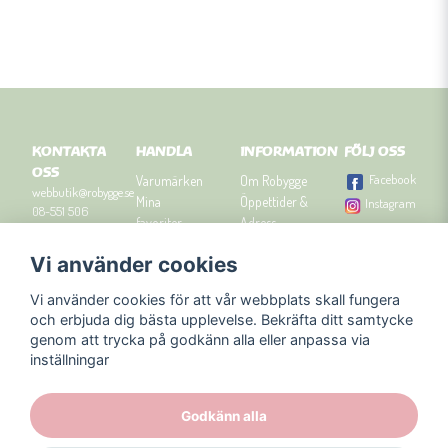
KONTAKTA
HANDLA
INFORMATION
FÖLJ OSS
OSS
Facebook
Varumärken
Om Robygge
webbutik@robygge.se
Mina
Öppettider &
Instagram
08-551 506
favoriter
Adress
90
Logga in
Besök
Vi använder cookies
Om cookies
Robyggebutiken
Orgnummer: 556463-
Köpvillkor
i Stockholm
8129.
Vi använder cookies för att vår webbplats skall fungera
Presenttips
Kontakta oss
och erbjuda dig bästa upplevelse. Bekräfta ditt samtycke
Nyhetsbrev
genom att trycka på godkänn alla eller anpassa via
Blogg
inställningar
Godkänn alla