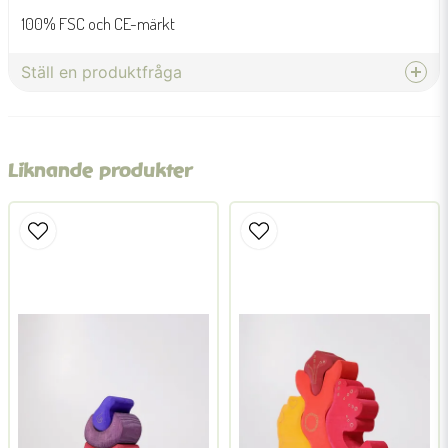
100% FSC och CE-märkt
Ställ en produktfråga
question
Fråga oss något om denna produkten...
Liknande produkter
name
Namn
email
Mejladress
Ja, ni får publicera min fråga