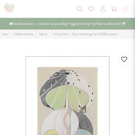
🚛 Snabb leverans - vi skickar varje vardag! Trygg betalning med Klarna eller swish 💳
Hem
Hållbart Hemma
Interiör
Hilma af Klint - Tree of Knowledge No 5 70x100cm poster