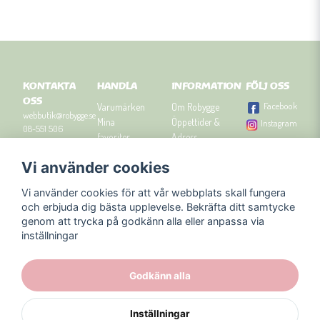
KONTAKTA
HANDLA
INFORMATION
FÖLJ OSS
OSS
Facebook
Varumärken
Om Robygge
webbutik@robygge.se
Mina
Öppettider &
Instagram
08-551 506
favoriter
Adress
90
Logga in
Besök
Vi använder cookies
Om cookies
Robyggebutiken
Orgnummer: 556463-
Köpvillkor
i Stockholm
8129.
Vi använder cookies för att vår webbplats skall fungera
Presenttips
Kontakta oss
och erbjuda dig bästa upplevelse. Bekräfta ditt samtycke
Nyhetsbrev
genom att trycka på godkänn alla eller anpassa via
Blogg
inställningar
Godkänn alla
Inställningar