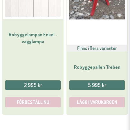
Robyggelampan Enkel -
vägglampa
Finns i flera varianter
Robyggepallen Treben
2 995 kr
5 995 kr
FÖRBESTÄLL NU
LÄGG I VARUKORGEN