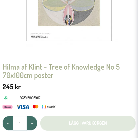
Hilma af Klint - Tree of Knowledge No 5
70x100cm poster
245 kr
9789189069671
LÄGG I VARUKORGEN
-
+