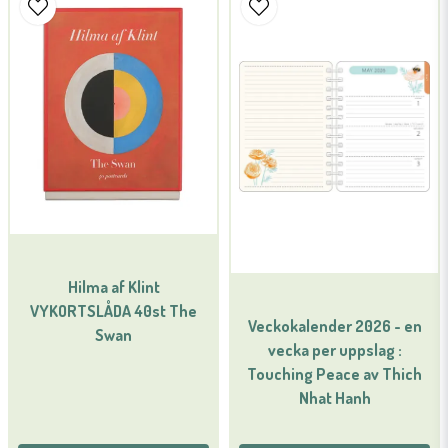
Namn
email
Mejladress
Ja, ni får publicera min fråga
Hilma af Klint
VYKORTSLÅDA 40st The
Veckokalender 2026 - en
Swan
vecka per uppslag :
Skicka fråga
Touching Peace av Thich
Nhat Hanh