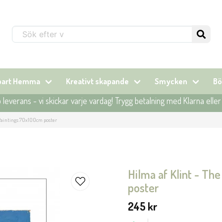
Sök...
lbart Hemma
Kreativt skapande
Smycken
Bö
leverans - vi skickar varje vardag! Trygg betalning med Klarna elle
 Paintings 70x100cm poster
Hilma af Klint - Th
poster
245 kr