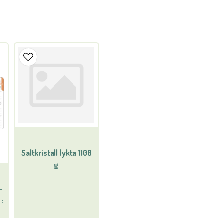
question
Fråga oss något om denna 
name
Namn
Ja, ni får publicera min
Saltkristall lykta 1100
g
-
 :