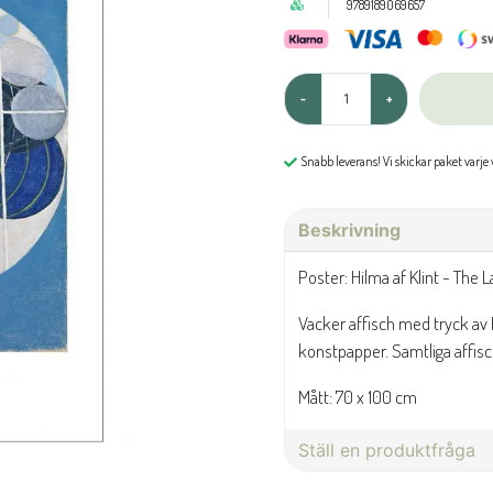
9789189069657
-
+
Snabb leverans! Vi skickar paket varje
Beskrivning
Poster: Hilma af Klint - The L
Vacker affisch med tryck av H
konstpapper. Samtliga affisch
Mått: 70 x 100 cm
Ställ en produktfråga