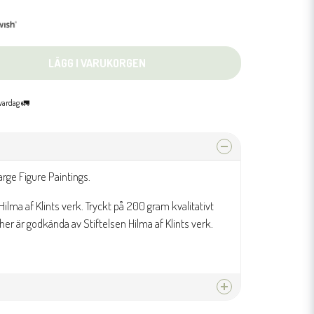
LÄGG I VARUKORGEN
 vardag 🚛
arge Figure Paintings.
ilma af Klints verk. Tryckt på 200 gram kvalitativt
er är godkända av Stiftelsen Hilma af Klints verk.