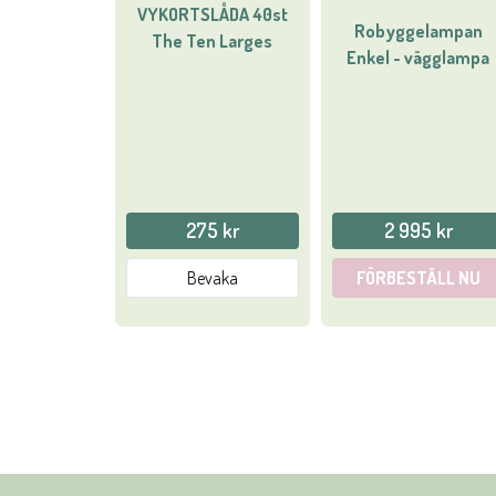
VYKORTSLÅDA 40st
Robyggelampan
The Ten Larges
Enkel - vägglampa
275 kr
2 995 kr
Bevaka
FÖRBESTÄLL NU