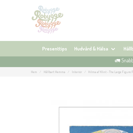
Presenttips
Hudvård & Hälsa
Hål
🚛 Snabb 
Hem
Hållbart Hemma
Interiör
Hilma af Klint - The Large Figure