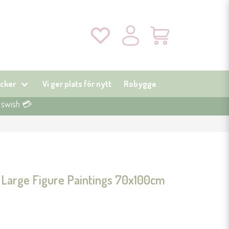
cker
Vi ger plats för nytt
Robygge
r swish 💳
e Large Figure Paintings 70x100cm