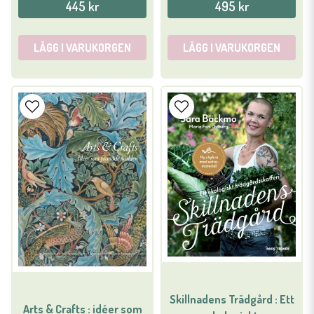
445 kr
495 kr
LÄGG I VARUKORGEN
LÄGG I VARUKORGEN
Skillnadens Trädgård : Ett
Arts & Crafts : idéer som