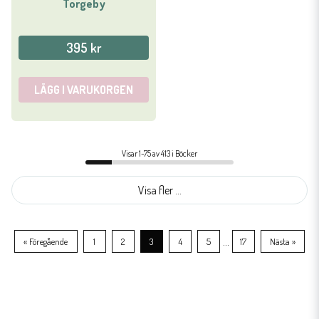
Torgeby
395 kr
LÄGG I VARUKORGEN
Visar 1-75 av 413 i Böcker
Visa fler ...
...
« Föregående
1
2
3
4
5
17
Nästa »