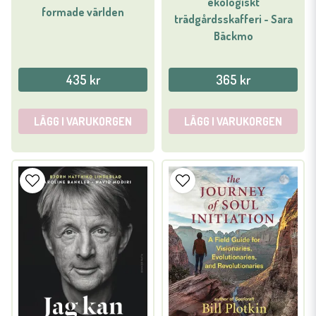
ekologiskt
formade världen
trädgårdsskafferi - Sara
Bäckmo
435 kr
365 kr
LÄGG I VARUKORGEN
LÄGG I VARUKORGEN