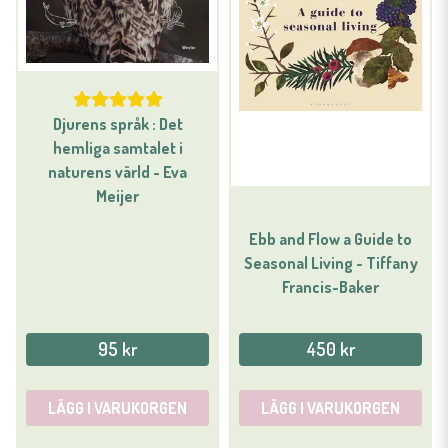
Djurens språk : Det
hemliga samtalet i
naturens värld - Eva
Meijer
Ebb and Flow a Guide to
Seasonal Living - Tiffany
Francis-Baker
95 kr
450 kr
LÄGG I VARUKORGEN
LÄGG I VARUKORGEN