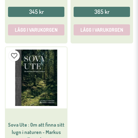
345 kr
365 kr
LÄGG I VARUKORGEN
LÄGG I VARUKORGEN
Sova Ute : Om att finna sitt
lugn i naturen - Markus