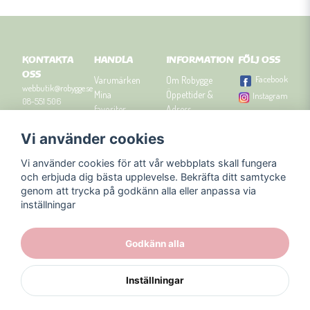
KONTAKTA
HANDLA
INFORMATION
FÖLJ OSS
OSS
Facebook
Varumärken
Om Robygge
webbutik@robygge.se
Mina
Öppettider &
Instagram
08-551 506
favoriter
Adress
90
Logga in
Besök
Vi använder cookies
Om cookies
Robyggebutiken
Orgnummer: 556463-
Köpvillkor
i Stockholm
8129.
Vi använder cookies för att vår webbplats skall fungera
Presenttips
Kontakta oss
och erbjuda dig bästa upplevelse. Bekräfta ditt samtycke
Nyhetsbrev
genom att trycka på godkänn alla eller anpassa via
Blogg
inställningar
Godkänn alla
Inställningar