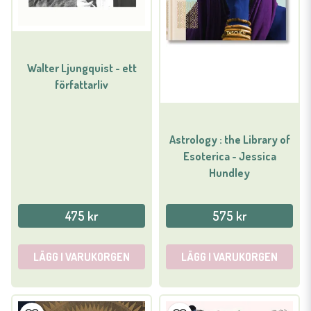
Walter Ljungquist - ett
författarliv
Astrology : the Library of
Esoterica - Jessica
Hundley
475 kr
575 kr
LÄGG I VARUKORGEN
LÄGG I VARUKORGEN