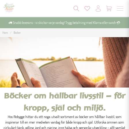
🚛 Snabb leverans - vi skickar varje vardag! Trygg betalning med Klarna eller swish 💳
Hem
Böcker
Böcker om hållbar livsstil – för
kropp, själ och miljö.
Hos Robygge hittar du ett noga utvalt sortiment av böcker om hållbar livsstil, som
inspirerar till en mer medveten vardag för både kropp och själ. Utforska ämnen som
cirkulärt tänk, odling, jord och näring, inre hälsa och personlig utveckling – allt samlat