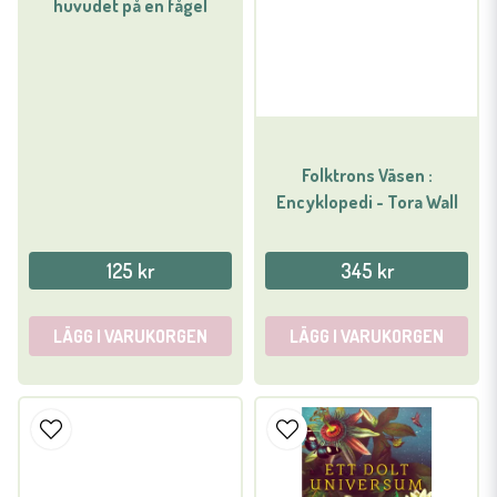
huvudet på en fågel
Folktrons Väsen :
Encyklopedi - Tora Wall
125 kr
345 kr
LÄGG I VARUKORGEN
LÄGG I VARUKORGEN