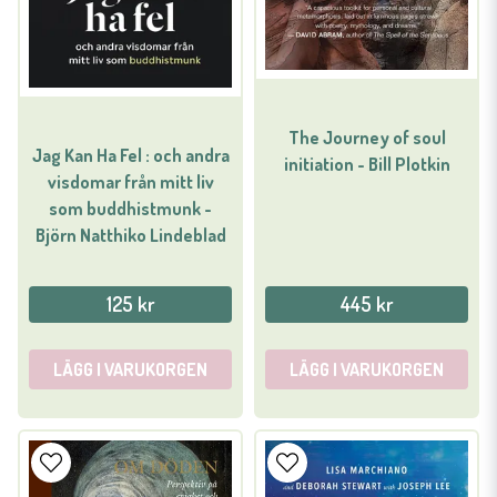
The Journey of soul
Jag Kan Ha Fel : och andra
initiation - Bill Plotkin
visdomar från mitt liv
som buddhistmunk -
Björn Natthiko Lindeblad
125 kr
445 kr
LÄGG I VARUKORGEN
LÄGG I VARUKORGEN