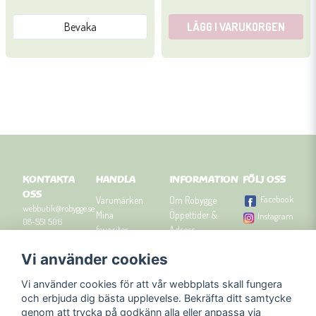
Bevaka
LÄGG I VARUKORGEN
KONTAKTA
HANDLA
INFORMATION
FÖLJ OSS
OSS
Facebook
Varumärken
Om Robygge
webbutik@robygge.se
Mina
Öppettider &
Instagram
08-551 506
favoriter
Adress
90
Logga in
Besök
Vi använder cookies
Om cookies
Robyggebutiken
Orgnummer: 556463-
Köpvillkor
i Stockholm
8129.
Vi använder cookies för att vår webbplats skall fungera
Presenttips
Kontakta oss
och erbjuda dig bästa upplevelse. Bekräfta ditt samtycke
Nyhetsbrev
genom att trycka på godkänn alla eller anpassa via