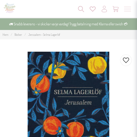
🚛 Snabb leverans - vi skickar varje vardag! Trygg betalning med Klarna eller swish 💳
Hem
Böcker
Jerusalem - Selma Lagerlöf