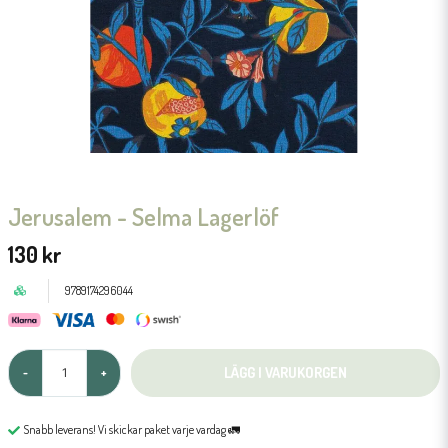
Jerusalem - Selma Lagerlöf
130 kr
9789174296044
LÄGG I VARUKORGEN
-
+
Snabb leverans! Vi skickar paket varje vardag 🚛