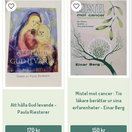
name
Namn
email
Mejladress
Ja, ni får publicera min fråga
Mistel mot cancer : Tio
läkare berättar ur sina
Att hålla Gud levande -
erfarenheter - Einar Berg
Skicka fråga
Paula Riesterer
170 kr
150 kr