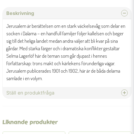
Beskrivning
Jerusalem är berättelsen om en stark väckelsevåg som delar en
socken i Dalarna – en handfull familjer följer kallelsen och beger
sig till det heliga landet medan andra väljer att bli kvar på sina
gårdar. Med starka färger och i dramatiska konflikter gestaltar
Selma Lagerlöf här de teman som går djupast i hennes
författarskap: trons makt och kärlekens förunderliga vägar.
Jerusalem publicerades 1901 och 1902, här är de båda delarna
samlade i en volym.
Ställ en produktfråga
question
Fråga oss något om denna produkten...
Liknande produkter