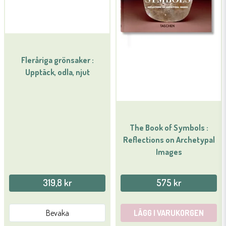
Fleråriga grönsaker :
Upptäck, odla, njut
The Book of Symbols :
Reflections on Archetypal
Images
319,8 kr
575 kr
Bevaka
LÄGG I VARUKORGEN