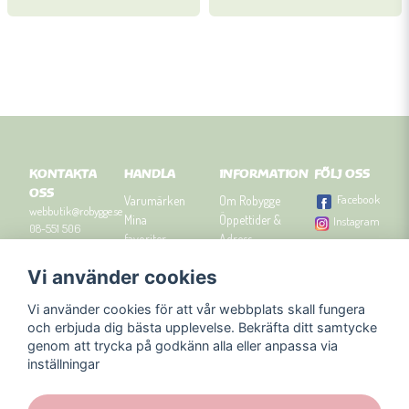
KONTAKTA
HANDLA
INFORMATION
FÖLJ OSS
OSS
Facebook
Varumärken
Om Robygge
webbutik@robygge.se
Mina
Öppettider &
Instagram
08-551 506
favoriter
Adress
90
Logga in
Besök
Vi använder cookies
Om cookies
Robyggebutiken
Orgnummer: 556463-
Köpvillkor
i Stockholm
8129.
Vi använder cookies för att vår webbplats skall fungera
Presenttips
Kontakta oss
och erbjuda dig bästa upplevelse. Bekräfta ditt samtycke
Nyhetsbrev
genom att trycka på godkänn alla eller anpassa via
Blogg
inställningar