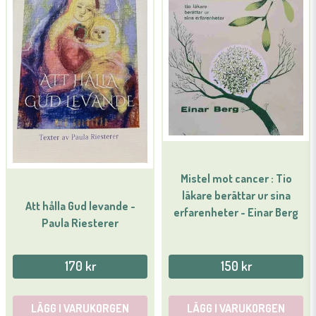
email
Mejladress
Ja, ni får publicera min fråga
Mistel mot cancer : Tio
läkare berättar ur sina
Att hålla Gud levande -
erfarenheter - Einar Berg
Skicka fråga
Paula Riesterer
170 kr
150 kr
LÄGG I VARUKORGEN
LÄGG I VARUKORGEN