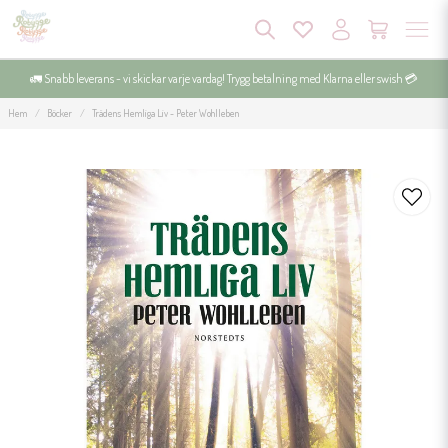
🚛 Snabb leverans - vi skickar varje vardag! Trygg betalning med Klarna eller swish 💳
Hem
Böcker
Trädens Hemliga Liv - Peter Wohlleben