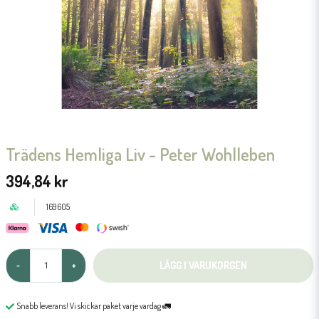
Trädens Hemliga Liv - Peter Wohlleben
394,84 kr
169605
LÄGG I VARUKORGEN
-
+
Snabb leverans! Vi skickar paket varje vardag 🚛