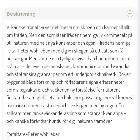
Beskrivning
Vi kanske tror att vi vet det mesta om skogen och känner till allt
om träden. Men den som läser Trädens hemliga liv kommer att gå
ut i naturen med helt nya kunskaper och ögon. I Trädens hemliga
liv tar Peter Wohlleben med dig in i skogen på ett sätt som få
böcker gör. Med värme och tydlighet visar han hur träd inte bara
står där – de lever i gemenskaper, kommunicerar med varandra
och stöttar sina grannar genom ett underjordiskt nätverk. Boken
bygger på både forskning och författarens egna erfarenheter
som skogvaktare, och väcker en ny förståelse för naturens
finstämda samspel. Det är en bok som passar dig som vill komma
närmare naturen, sakta ner och se skogen med nya ögon. En
stillsam men tankeväckande läsning som stannar kvar länge –
och kanske förändrar hur du rör dig i naturen framöver.
Författare-Peter Wohlleben