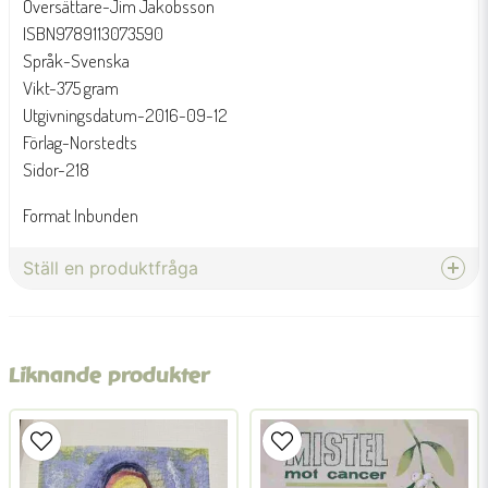
Översättare-Jim Jakobsson
ISBN9789113073590
Språk-Svenska
Vikt-375 gram
Utgivningsdatum-2016-09-12
Förlag-Norstedts
Sidor-218
Format Inbunden
Ställ en produktfråga
question
Fråga oss något om denna produkten...
Liknande produkter
name
Namn