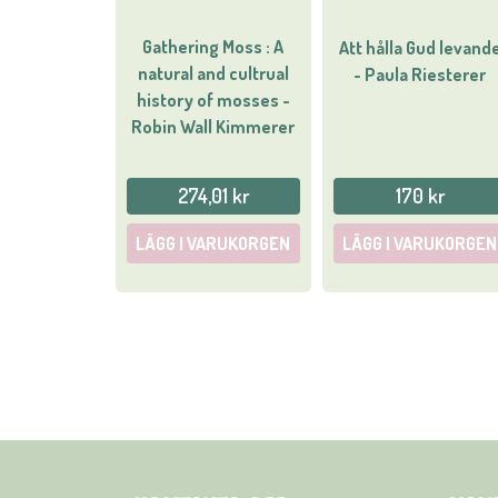
Gathering Moss : A
Att hålla Gud levand
natural and cultrual
- Paula Riesterer
history of mosses -
Robin Wall Kimmerer
274,01 kr
170 kr
LÄGG I VARUKORGEN
LÄGG I VARUKORGEN