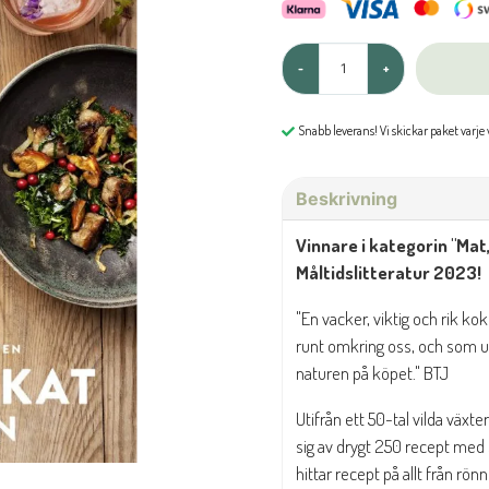
-
+
Snabb leverans! Vi skickar paket varje
Beskrivning
Vinnare i kategorin "Mat,
Måltidslitteratur 2023!
"En vacker, viktig och rik ko
runt omkring oss, och som utb
naturen på köpet." BTJ
Utifrån ett 50-tal vilda väx
sig av drygt 250 recept med 
hittar recept på allt från rö