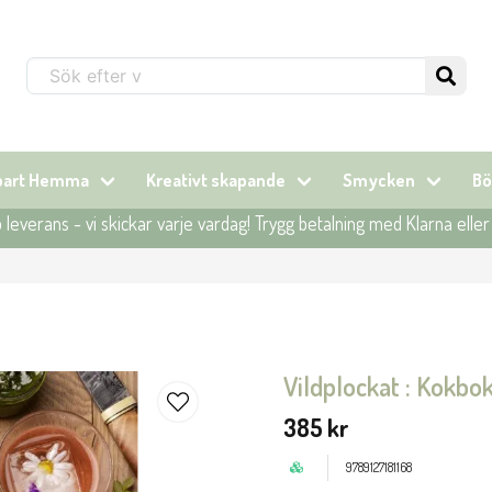
Sök...
lbart Hemma
Kreativt skapande
Smycken
Bö
leverans - vi skickar varje vardag! Trygg betalning med Klarna elle
Vildplockat : Kokbo
385 kr
9789127181168