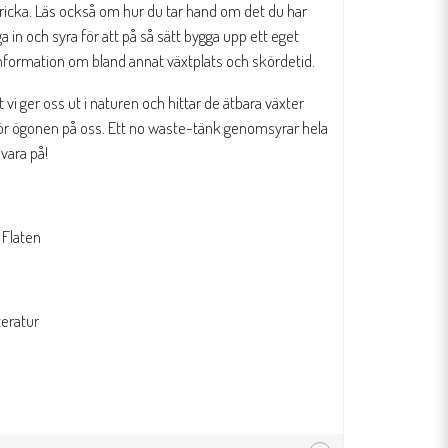
dricka. Läs också om hur du tar hand om det du har
a in och syra för att på så sätt bygga upp ett eget
ns information om bland annat växtplats och skördetid.
 att vi ger oss ut i naturen och hittar de ätbara växter
för ögonen på oss. Ett no waste-tänk genomsyrar hela
vara på!
 Flaten
teratur