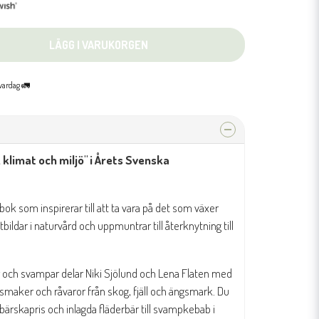
LÄGG I VARUKORGEN
 vardag 🚛
 klimat och miljö" i Årets Svenska
kbok som inspirerar till att ta vara på det som växer
ildar i naturvård och uppmuntrar till återknytning till
ter och svampar delar Niki Sjölund och Lena Flaten med
smaker och råvaror från skog, fjäll och ängsmark. Du
nnbärskapris och inlagda fläderbär till svampkebab i