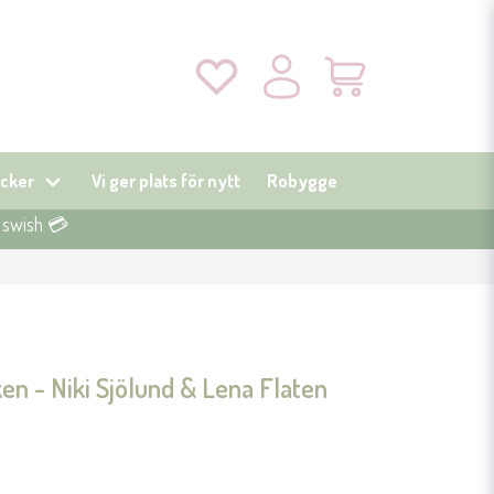
cker
Vi ger plats för nytt
Robygge
r swish 💳
ken - Niki Sjölund & Lena Flaten