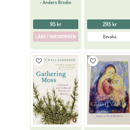
- Anders Brodin
95 kr
295 kr
LÄGG I VARUKORGEN
Bevaka