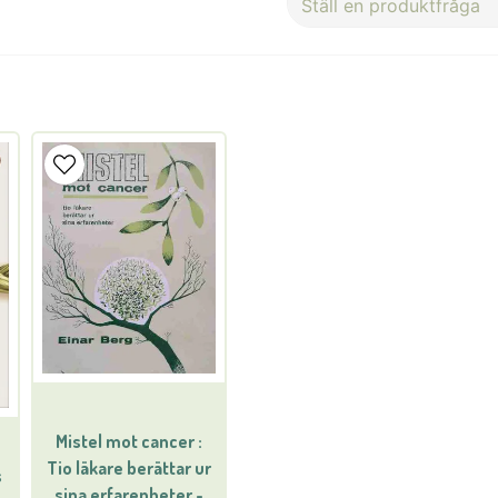
Ställ en produktfråga
question
Fråga oss något om denna 
name
Namn
Ja, ni får publicera min
Mistel mot cancer :
Tio läkare berättar ur
s
sina erfarenheter -