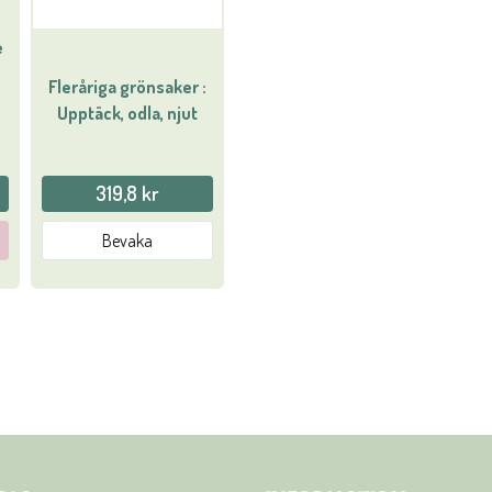
e
Fleråriga grönsaker :
Upptäck, odla, njut
319,8 kr
Bevaka