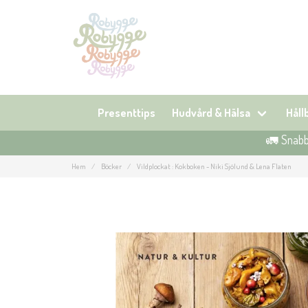
Presenttips
Hudvård & Hälsa
Hål
🚛 Snabb 
Hem
Böcker
Vildplockat : Kokboken - Niki Sjölund & Lena Flaten