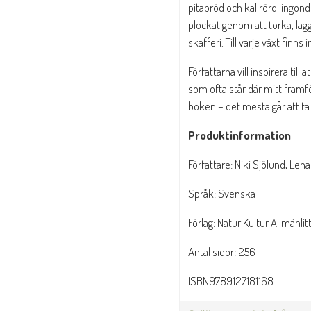
pitabröd och kallrörd lingon
plockat genom att torka, lägg
skafferi. Till varje växt fin
Författarna vill inspirera till
som ofta står där mitt fram
boken – det mesta går att ta 
Produktinformation
Författare: Niki Sjölund, Lena
Språk: Svenska
Förlag: Natur Kultur Allmänlit
Antal sidor: 256
ISBN9789127181168