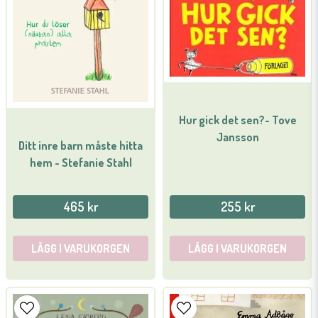
Ja, ni får publicera min fråga
Hur gick det sen?- Tove
Jansson
Ditt inre barn måste hitta
Skicka fråga
hem - Stefanie Stahl
465 kr
255 kr
LÄGG I VARUKORGEN
LÄGG I VARUKORGEN