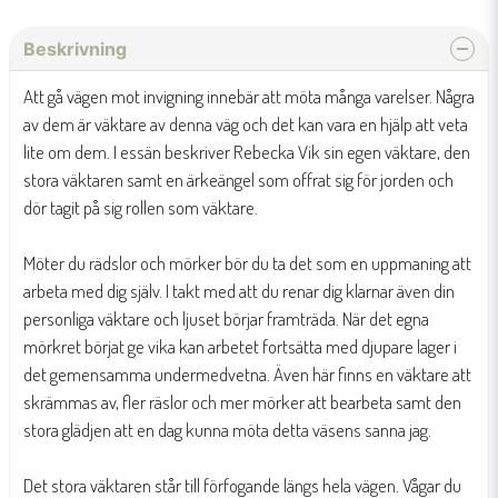
Beskrivning
Att gå vägen mot invigning innebär att möta många varelser. Några
av dem är väktare av denna väg och det kan vara en hjälp att veta
lite om dem. I essän beskriver Rebecka Vik sin egen väktare, den
stora väktaren samt en ärkeängel som offrat sig för jorden och
dör tagit på sig rollen som väktare.
Möter du rädslor och mörker bör du ta det som en uppmaning att
arbeta med dig själv. I takt med att du renar dig klarnar även din
personliga väktare och ljuset börjar framträda. När det egna
mörkret börjat ge vika kan arbetet fortsätta med djupare lager i
det gemensamma undermedvetna. Även här finns en väktare att
skrämmas av, fler räslor och mer mörker att bearbeta samt den
stora glädjen att en dag kunna möta detta väsens sanna jag.
Det stora väktaren står till förfogande längs hela vägen. Vågar du