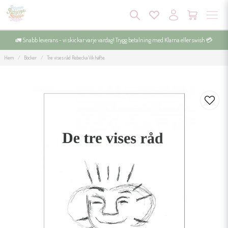
🚛 Snabb leverans - vi skickar varje vardag! Trygg betalning med Klarna eller swish 💳
Hem
Böcker
Tre vises råd Rebecka Vik häfte