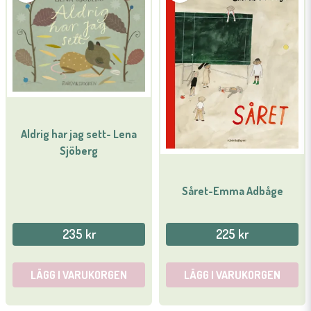
Aldrig har jag sett- Lena
Sjöberg
Såret-Emma Adbåge
235 kr
225 kr
LÄGG I VARUKORGEN
LÄGG I VARUKORGEN