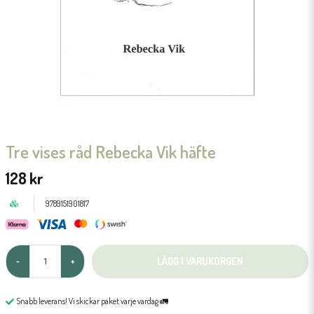
Tre vises råd Rebecka Vik häfte
128 kr
9789151901817
LÄGG I VARUKORGEN
-
+
Snabb leverans! Vi skickar paket varje vardag 🚛