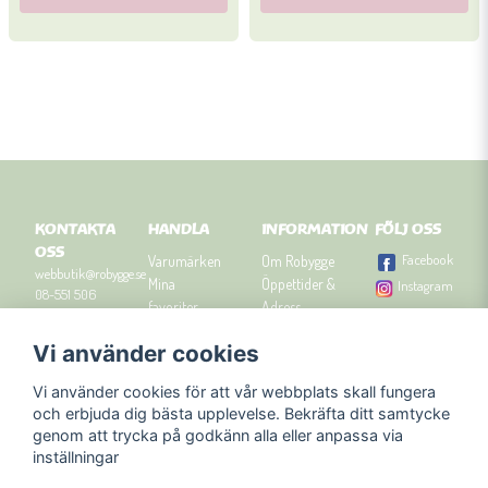
KONTAKTA
HANDLA
INFORMATION
FÖLJ OSS
OSS
Facebook
Varumärken
Om Robygge
webbutik@robygge.se
Mina
Öppettider &
Instagram
08-551 506
favoriter
Adress
90
Logga in
Besök
Vi använder cookies
Om cookies
Robyggebutiken
Orgnummer: 556463-
Köpvillkor
i Stockholm
8129.
Vi använder cookies för att vår webbplats skall fungera
Presenttips
Kontakta oss
och erbjuda dig bästa upplevelse. Bekräfta ditt samtycke
Nyhetsbrev
genom att trycka på godkänn alla eller anpassa via
Blogg
inställningar