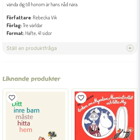
vända dig till honom är hans nåd nära.
Författare
: Rebecka Vik
Förlag:
Tre världar
Format:
Häfte, 41 sidor
Ställ en produktfråga
question
Fråga oss något om denna produkten...
Liknande produkter
name
Namn
email
Mejladress