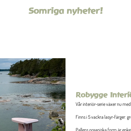
Somriga nyheter!
Robygge Interiö
Vår interiör-serie växer nu med
Finns i 5 vackra lasyr-färger: g
Pallens organiska form är enke