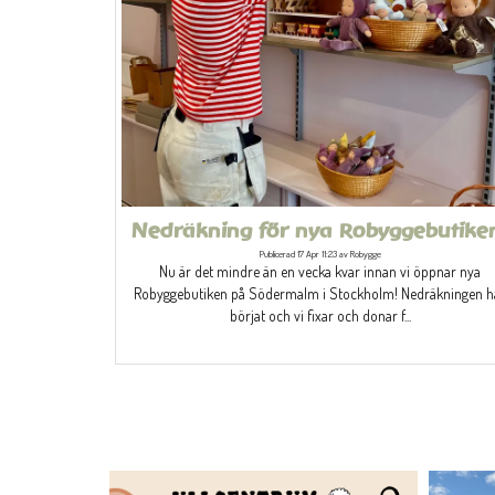
Nedräkning för nya Robyggebutike
Publicerad 17 Apr 11:23 av Robygge
Nu är det mindre än en vecka kvar innan vi öppnar nya
Robyggebutiken på Södermalm i Stockholm! Nedräkningen h
börjat och vi fixar och donar f...