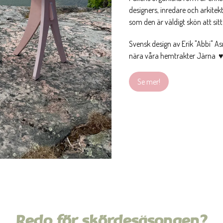
designers, inredare och arkitek
som den är väldigt skön att sit
Svensk design av Erik "Abbi" A
nära våra hemtrakter Järna 
Se mer!
Redo för skördesäsongen?