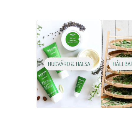
HUDVÅRD & HÄLSA
HÅLLBA