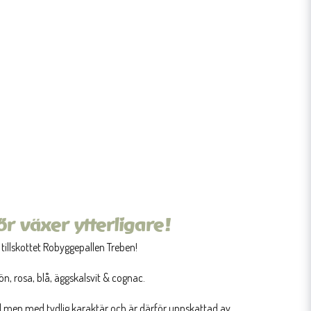
r växer ytterligare!
 tillskottet Robyggepallen Treben!
rön, rosa, blå, äggskalsvit & cognac.
l men med tydlig karaktär och är därför uppskattad av