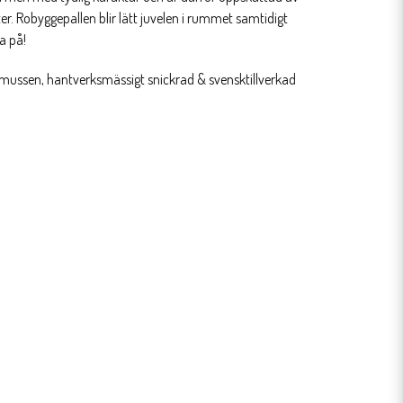
ter. Robyggepallen blir lätt juvelen i rummet samtidigt
ta på!
smussen, hantverksmässigt snickrad & svensktillverkad
♥