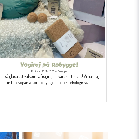
Yogiraj på Robygge!
Publicerad 20 Mar 10:55 av Robygge
 är så glada att välkomna Yogiraj till vårt sortiment! Vi har tagit
in fina yogamattor och yogatillbehör i ekologiska, ...