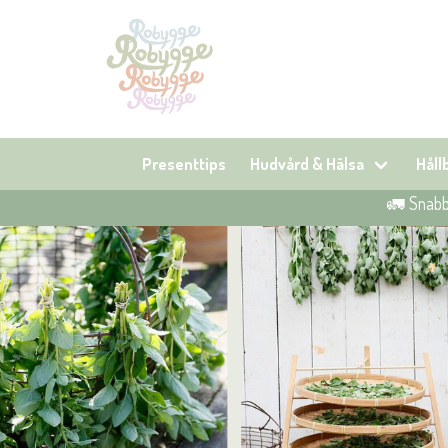
Presenttips
Hudvård & Hälsa
Hål
🚛 Snabb 