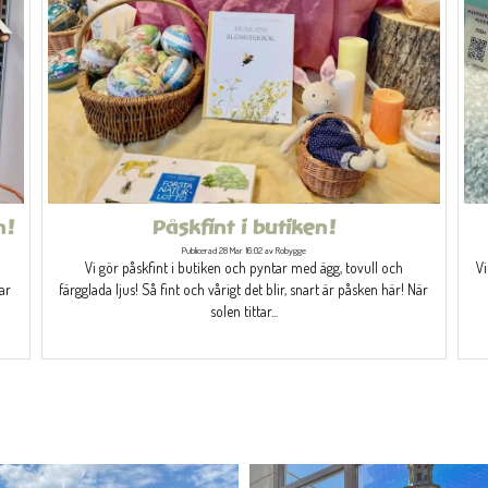
n!
Påskfint i butiken!
Publicerad 28 Mar 16:02 av Robygge
Vi gör påskfint i butiken och pyntar med ägg, tovull och
Vi
ar
färgglada ljus! Så fint och vårigt det blir, snart är påsken här! När
solen tittar...