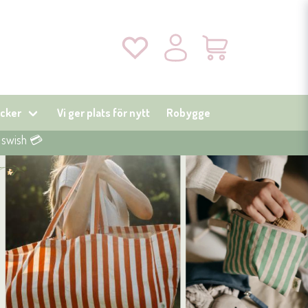
cker
Vi ger plats för nytt
Robygge
r swish 💳