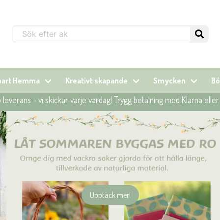
Sök...
lbart Hemma
Kreativt skapande
Smycken
Bö
leverans - vi skickar varje vardag! Trygg betalning med Klarna elle
Upptäck mer!