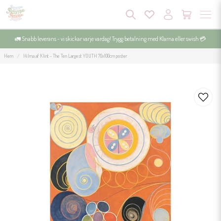
🚛 Snabb leverans - vi skickar varje vardag! Trygg betalning med Klarna eller swish 💳
Hem
Hilma af Klint - The Ten Largest YOUTH 70x100cm poster