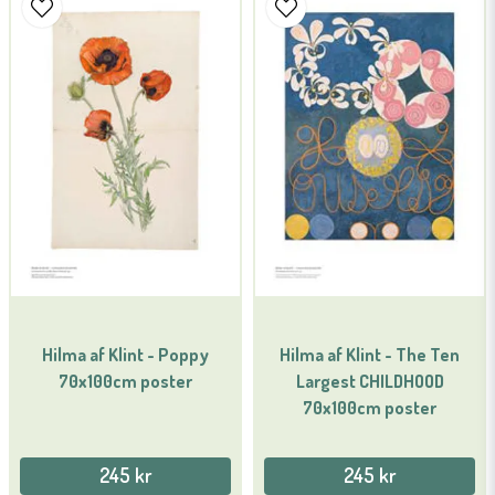
Namn
email
Mejladress
Ja, ni får publicera min fråga
Hilma af Klint - Poppy
Hilma af Klint - The Ten
70x100cm poster
Largest CHILDHOOD
Skicka fråga
70x100cm poster
245 kr
245 kr