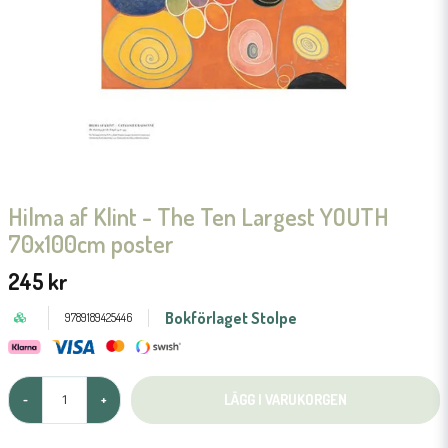
Hilma af Klint - The Ten Largest YOUTH
70x100cm poster
245 kr
Bokförlaget Stolpe
9789189425446
LÄGG I VARUKORGEN
-
+