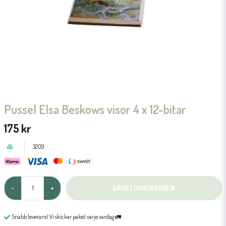
Pussel Elsa Beskows visor 4 x 12-bitar
175 kr
3209
LÄGG I VARUKORGEN
-
+
Snabb leverans! Vi skickar paket varje vardag 🚛