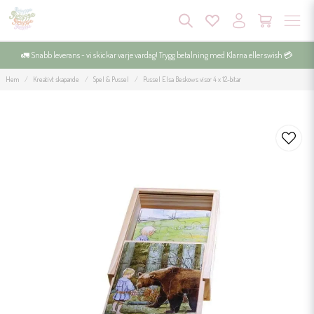
🚛 Snabb leverans - vi skickar varje vardag! Trygg betalning med Klarna eller swish 💳
Hem
Kreativt skapande
Spel & Pussel
Pussel Elsa Beskows visor 4 x 12-bitar