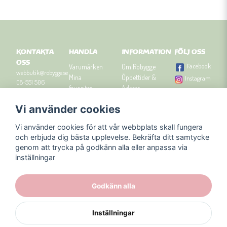
KONTAKTA
HANDLA
INFORMATION
FÖLJ OSS
OSS
Facebook
Varumärken
Om Robygge
webbutik@robygge.se
Mina
Öppettider &
Instagram
08-551 506
favoriter
Adress
90
Logga in
Besök
Vi använder cookies
Om cookies
Robyggebutiken
Orgnummer: 556463-
Köpvillkor
i Stockholm
8129.
Vi använder cookies för att vår webbplats skall fungera
Presenttips
Kontakta oss
och erbjuda dig bästa upplevelse. Bekräfta ditt samtycke
Nyhetsbrev
genom att trycka på godkänn alla eller anpassa via
Blogg
inställningar
Godkänn alla
Inställningar