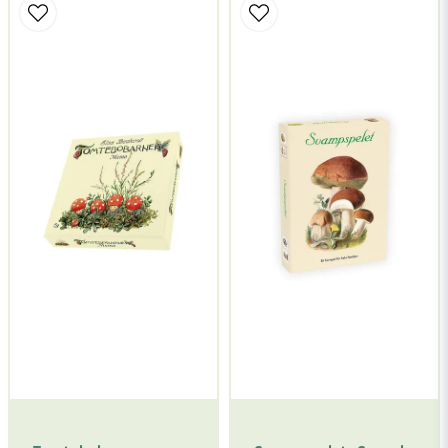
name
Namn
email
Mejladress
Ja, ni får publicera min fråga
Skicka fråga