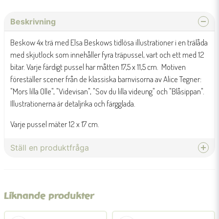
Beskrivning
Beskow 4x trä med Elsa Beskows tidlösa illustrationer i en trälåda
med skjutlock som innehåller fyra träpussel, vart och ett med 12
bitar. Varje färdigt pussel har måtten 17,5 x 11,5 cm. Motiven
föreställer scener från de klassiska barnvisorna av Alice Tegner:
"Mors lilla Olle", "Videvisan", "Sov du lilla videung" och "Blåsippan".
Illustrationerna är detaljrika och färgglada.
Varje pussel mäter 12 x 17 cm.
Ställ en produktfråga
question
Fråga oss något om denna produkten...
Liknande produkter