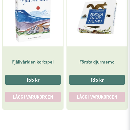
Fjällvärlden kortspel
Första djurmemo
155 kr
185 kr
LÄGG I VARUKORGEN
LÄGG I VARUKORGEN