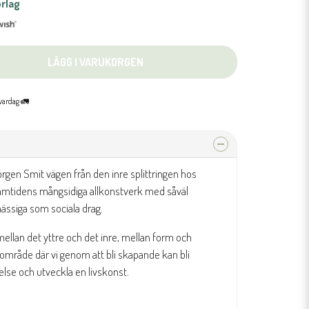
rlag
LÄGG I VARUKORGEN
 vardag 🚛
örgen Smit vägen från den inre splittringen hos
ramtidens mångsidiga allkonstverk med såväl
ssiga som sociala drag.
 mellan det yttre och det inre, mellan form och
änsområde där vi genom att bli skapande kan bli
lse och utveckla en livskonst.