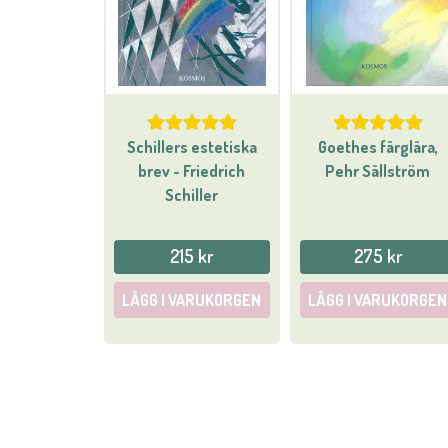
Schillers estetiska
Goethes färglära,
brev - Friedrich
Pehr Sällström
Schiller
215 kr
275 kr
LÄGG I VARUKORGEN
LÄGG I VARUKORGEN