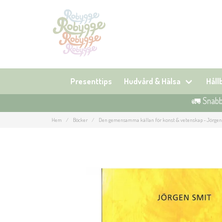
Presenttips
Hudvård & Hälsa
Hål
🚛 Snabb 
Hem
Böcker
Den gemensamma källan för konst & vetenskap - Jörgen