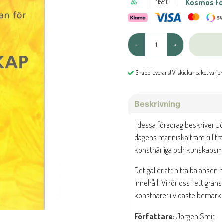
Kosmos Fö
115510
-
+
Snabb leverans! Vi skickar paket varje
Beskrivning
I dessa föredrag beskriver J
dagens människa fram till f
konstnärliga och kunskapsmä
Det gäller att hitta balansen
innehåll. Vi rör oss i ett gr
konstnärer i vidaste bemärke
Författare:
Jörgen Smit