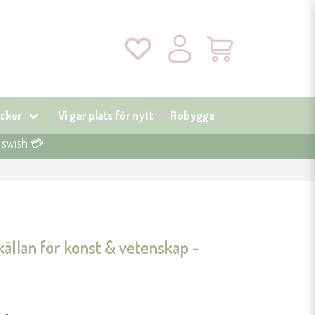
cker
Vi ger plats för nytt
Robygge
r swish 💳
lan för konst & vetenskap -