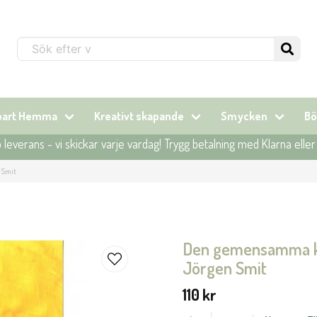
Sök...
lbart Hemma
Kreativt skapande
Smycken
Bö
leverans - vi skickar varje vardag! Trygg betalning med Klarna elle
 Smit
Den gemensamma käl
Jörgen Smit
110 kr