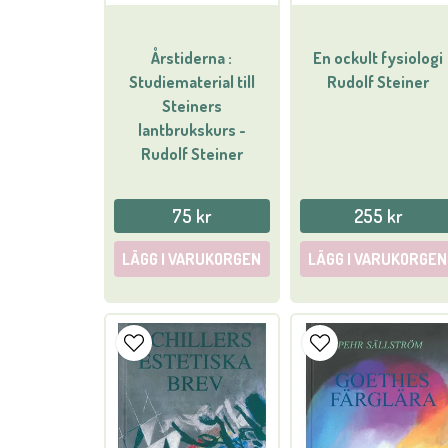
Årstiderna :
En ockult fysiologi
Studiematerial till
Rudolf Steiner
Steiners
lantbrukskurs -
Rudolf Steiner
75 kr
255 kr
LÄGG I VARUKORGEN
LÄGG I VARUKORGEN