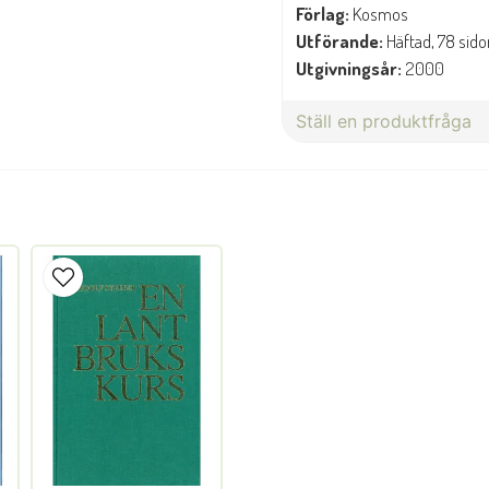
Förlag:
Kosmos
Utförande:
Häftad, 78 sido
Utgivningsår:
2000
Ställ en produktfråga
question
Fråga oss något om denna 
name
Namn
Ja, ni får publicera min