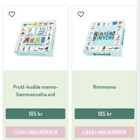
name
Namn
email
Mejladress
Ja, ni får publicera min fråga
Prutt-kudde memo-
Rimmemo
Sammansatta ord
185 kr
185 kr
Skicka fråga
LÄGG I VARUKORGEN
LÄGG I VARUKORGEN