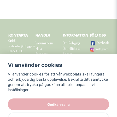
KONTAKTA
HANDLA
INFORMATION
FÖLJ OSS
OSS
Facebook
Varumärken
Om Robygge
webbutik@robygge.se
Mina
Öppettider &
Instagram
08-551 506
favoriter
Adress
90
Logga in
Besök
Vi använder cookies
Om cookies
Robyggebutiken
Orgnummer: 556463-
Köpvillkor
i Stockholm
8129.
Vi använder cookies för att vår webbplats skall fungera
Presenttips
Kontakta oss
och erbjuda dig bästa upplevelse. Bekräfta ditt samtycke
Nyhetsbrev
genom att trycka på godkänn alla eller anpassa via
Blogg
inställningar
Godkänn alla