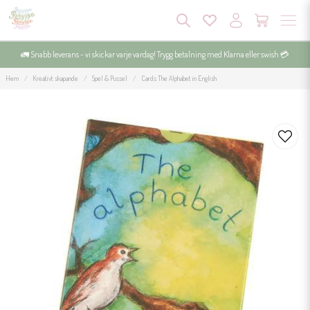
🚛 Snabb leverans - vi skickar varje vardag! Trygg betalning med Klarna eller swish 💳
Hem
Kreativt skapande
Spel & Pussel
Cards The Alphabet in English