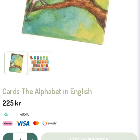
Cards The Alphabet in English
225 kr
40540
LÄGG I VARUKORGEN
-
+