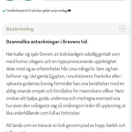
Snabb leverans! Vi skickar paket varje vardag 🚛
Beskrivning
Osannolika anteckningar i Grevens tid.
Han kallar sig själv Greven, en bokstavligen odödlig gestalt som
med humor, elegans och en nypa provocerande uppriktighet
delar med sig av erfarenheter från sina många liv. Vare sig han
befinner sig i det gamla Egypten, i revolutionens Frankrike eller i
självaste gudarnas boning förmedlar han sina berättelser med en
aldrig sinande empati och förståelse för människans villkor. Hans
önskan att hjälpa, guida, undervisa och med egna exempel visa
hur även den snårigaste väg så småningom leder till upplysning, är
lika underhållande som full av förtröstan.
Att landa som en trana
är en bok genomsyrad av hopp, kärlek och