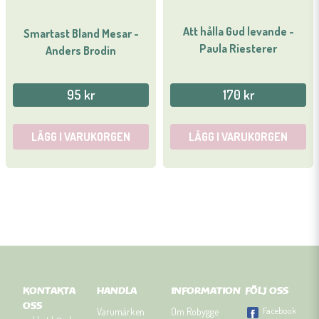
Att hålla Gud levande -
Smartast Bland Mesar -
Paula Riesterer
Anders Brodin
95 kr
170 kr
LÄGG I VARUKORGEN
LÄGG I VARUKORGEN
KONTAKTA
HANDLA
INFORMATION
FÖLJ OSS
OSS
Facebook
Varumärken
Om Robygge