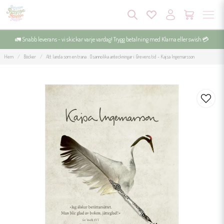
🚛 Snabb leverans - vi skickar varje vardag! Trygg betalning med Klarna eller swish 💳
Hem
Böcker
Att landa som en trana : Osannolika anteckningar i Grevens tid - Kajsa Ingemarsson