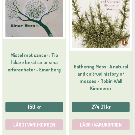
Ja, ni får publicera min fråga
Mistel mot cancer : Tio
läkare berättar ur sina
Gathering Moss : A natural
erfarenheter - Einar Berg
and cultrual history of
Skicka fråga
mosses - Robin Wall
Kimmerer
150 kr
274,01 kr
LÄGG I VARUKORGEN
LÄGG I VARUKORGEN