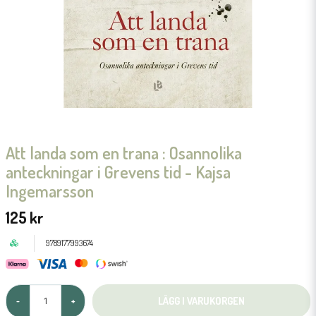
Att landa som en trana : Osannolika
anteckningar i Grevens tid - Kajsa
Ingemarsson
125 kr
9789177993674
LÄGG I VARUKORGEN
-
+