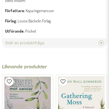
tidlös visdom.
Författare:
Kajsa Ingemarsson
Förlag:
Louise Bäckelin Förlag
Utförande:
Pocket
Ställ en produktfråga
question
Fråga oss något om denna produkten...
Liknande produkter
name
Namn
email
Mejladress