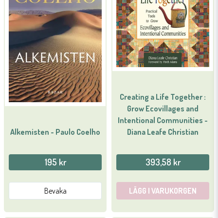
Mejladress
Ja, ni får publicera min fråga
Creating a Life Together :
Grow Ecovillages and
Intentional Communities -
Diana Leafe Christian
Alkemisten - Paulo Coelho
Skicka fråga
195 kr
393,58 kr
Bevaka
LÄGG I VARUKORGEN