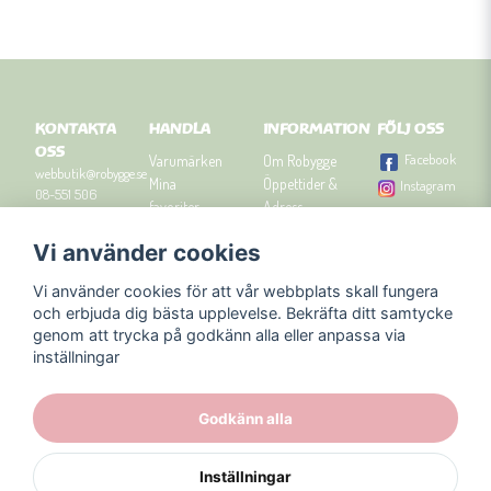
KONTAKTA
HANDLA
INFORMATION
FÖLJ OSS
OSS
Facebook
Varumärken
Om Robygge
webbutik@robygge.se
Mina
Öppettider &
Instagram
08-551 506
favoriter
Adress
90
Logga in
Besök
Vi använder cookies
Om cookies
Robyggebutiken
Orgnummer: 556463-
Köpvillkor
i Stockholm
8129.
Vi använder cookies för att vår webbplats skall fungera
Presenttips
Kontakta oss
och erbjuda dig bästa upplevelse. Bekräfta ditt samtycke
Nyhetsbrev
genom att trycka på godkänn alla eller anpassa via
Blogg
inställningar
Godkänn alla
Inställningar