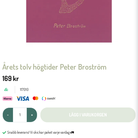
Årets tolv högtider Peter Broström
169 kr
117010
LÄGG I VARUKORGEN
-
+
Snabb leverans! Vi skickar paket varje vardag 🚛