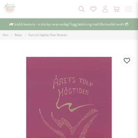
🚛 Snabb leverans - vi skickar varje vardag! Trygg betalning med Klarna eller swish 💳
Hem
Böcker
Årets tolv högtider Peter Broström