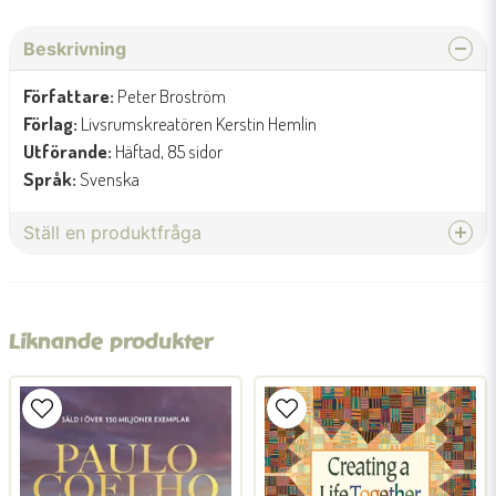
Beskrivning
Författare:
Peter Broström
Förlag:
Livsrumskreatören Kerstin Hemlin
Utförande:
Häftad, 85 sidor
Språk:
Svenska
Ställ en produktfråga
question
Fråga oss något om denna produkten...
Liknande produkter
name
Namn
email