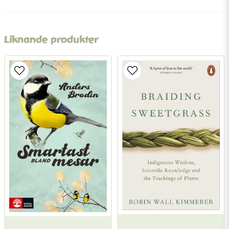
question
Fråga oss något om denna produkten...
Liknande produkter
name
Namn
email
Mejladress
Ja, ni får publicera min fråga