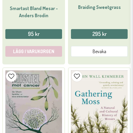
Braiding Sweetgrass
Smartast Bland Mesar -
Skicka fråga
Anders Brodin
95 kr
295 kr
LÄGG I VARUKORGEN
Bevaka