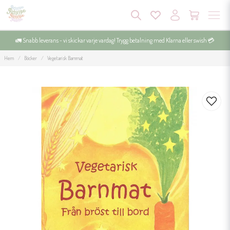
🚛 Snabb leverans - vi skickar varje vardag! Trygg betalning med Klarna eller swish 💳
Hem
Böcker
Vegetarisk Barnmat