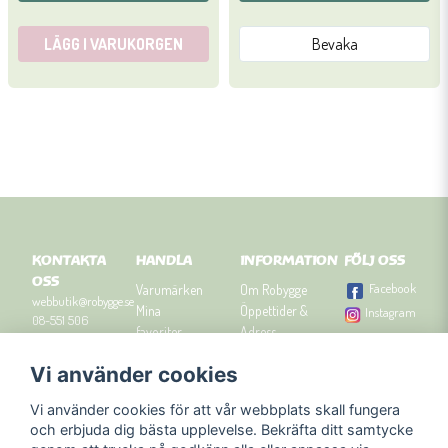
LÄGG I VARUKORGEN
Bevaka
KONTAKTA
HANDLA
INFORMATION
FÖLJ OSS
OSS
Facebook
Varumärken
Om Robygge
webbutik@robygge.se
Mina
Öppettider &
Instagram
08-551 506
favoriter
Adress
90
Logga in
Besök
Vi använder cookies
Om cookies
Robyggebutiken
Orgnummer: 556463-
Köpvillkor
i Stockholm
8129.
Vi använder cookies för att vår webbplats skall fungera
Presenttips
Kontakta oss
och erbjuda dig bästa upplevelse. Bekräfta ditt samtycke
Nyhetsbrev