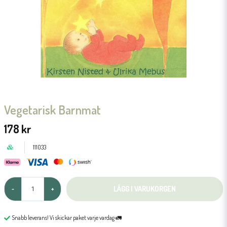
Vegetarisk Barnmat
178 kr
111033
LÄGG I VARUKORGEN
-
+
Snabb leverans! Vi skickar paket varje vardag 🚛