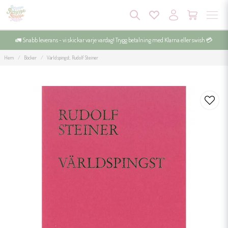
🚛 Snabb leverans - vi skickar varje vardag! Trygg betalning med Klarna eller swish 💳
Hem
Böcker
Världspingst, Rudolf Steiner