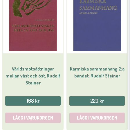
email
Mejladress
Ja, ni får publicera min fråga
Världsmotsättningar
Karmiska sammanhang 2:a
mellan väst och öst, Rudolf
bandet, Rudolf Steiner
Steiner
Skicka fråga
168 kr
220 kr
LÄGG I VARUKORGEN
LÄGG I VARUKORGEN