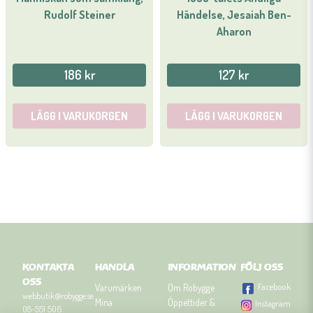
Rudolf Steiner
Händelse, Jesaiah Ben-
Aharon
186 kr
127 kr
LÄGG I VARUKORGEN
LÄGG I VARUKORGEN
KONTAKTA
HANDLA
INFORMATION
FÖLJ OSS
OSS
Facebook
Varumärken
Om Robygge
webbutik@robygge.se
Mina
Öppettider &
Instagram
08-551 506