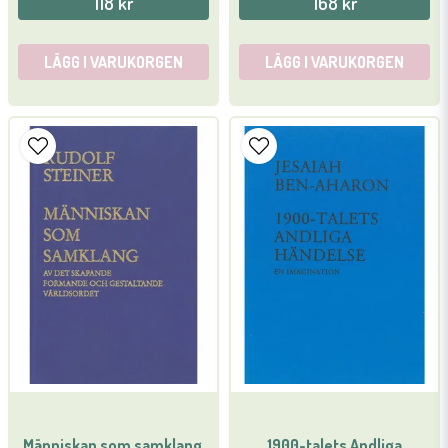
118 kr
168 kr
LÄGG I VARUKORGEN
LÄGG I VARUKORGEN
Människan som samklang,
1900-talets Andliga