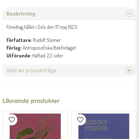
Beskrivning
Föredrag hållet i Oslo den 17 maj 1923.
Författare:
Rudolf Steiner
Förlag:
Antroposofiska Bokförlaget
Utförande:
Häftad, 22 sidor
Ställ en produktfråga
question
Fråga oss något om denna produkten...
Liknande produkter
name
Namn