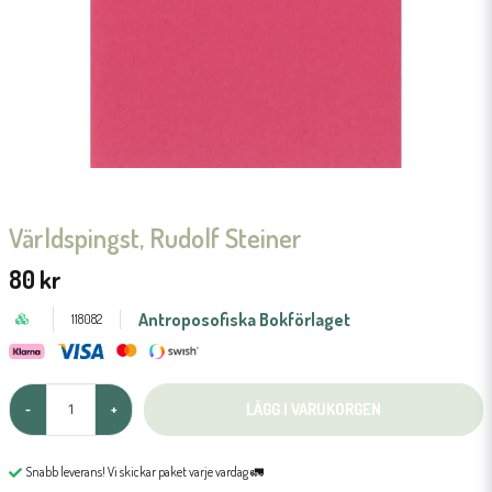
Världspingst, Rudolf Steiner
80 kr
Antroposofiska Bokförlaget
118082
LÄGG I VARUKORGEN
-
+
Snabb leverans! Vi skickar paket varje vardag 🚛