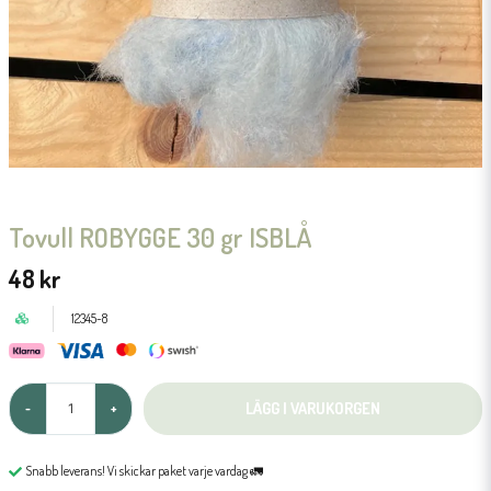
Tovull ROBYGGE 30 gr ISBLÅ
48 kr
12345-8
LÄGG I VARUKORGEN
-
+
Snabb leverans! Vi skickar paket varje vardag 🚛