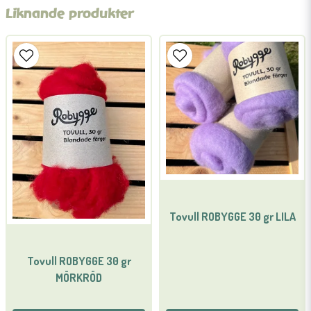
Liknande produkter
name
Namn
email
Mejladress
Ja, ni får publicera min fråga
Tovull ROBYGGE 30 gr LILA
Tovull ROBYGGE 30 gr
MÖRKRÖD
Skicka fråga