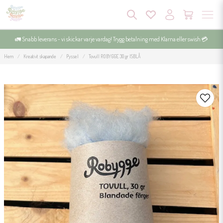
🚛 Snabb leverans - vi skickar varje vardag! Trygg betalning med Klarna eller swish 💳
Hem
Kreativt skapande
Pyssel
Tovull ROBYGGE 30 gr ISBLÅ