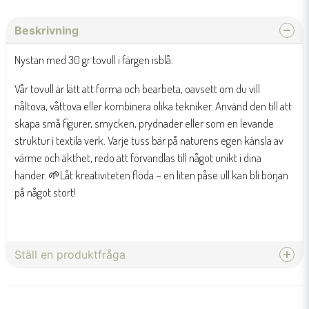
Beskrivning
Nystan med 30 gr tovull i färgen isblå.
Vår tovull är lätt att forma och bearbeta, oavsett om du vill
nåltova, våttova eller kombinera olika tekniker. Använd den till att
skapa små figurer, smycken, prydnader eller som en levande
struktur i textila verk. Varje tuss bär på naturens egen känsla av
värme och äkthet, redo att förvandlas till något unikt i dina
händer. 🌱Låt kreativiteten flöda – en liten påse ull kan bli början
på något stort!
Ställ en produktfråga
question
Fråga oss något om denna produkten...