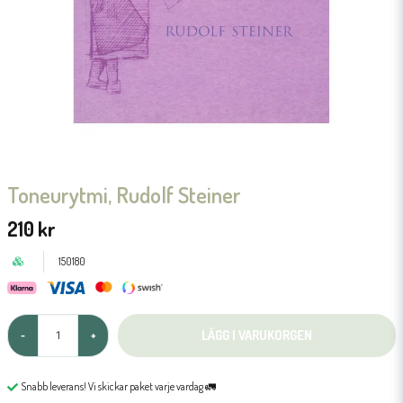
Toneurytmi, Rudolf Steiner
210 kr
150180
LÄGG I VARUKORGEN
-
+
Snabb leverans! Vi skickar paket varje vardag 🚛