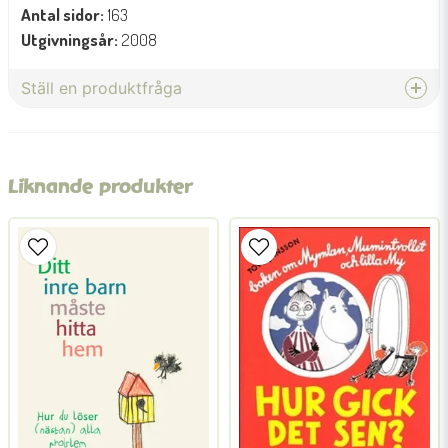
Antal sidor:
163
Utgivningsår:
2008
Ställ en produktfråga
question
Fråga oss något om denna produkten...
Liknande produkter
name
Namn
email
Mejladress
Ja, ni får publicera min fråga