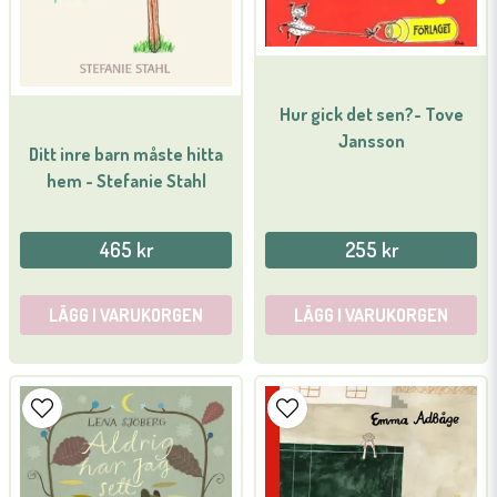
Hur gick det sen?- Tove
Jansson
Ditt inre barn måste hitta
Skicka fråga
hem - Stefanie Stahl
465 kr
255 kr
LÄGG I VARUKORGEN
LÄGG I VARUKORGEN