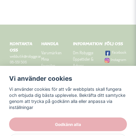
KONTAKTA
HANDLA
INFORMATION
FÖLJ OSS
OSS
Facebook
Varumärken
Om Robygge
webbutik@robygge.se
Mina
Öppettider &
Instagram
08-551 506
favoriter
Adress
90
Logga in
Besök
Vi använder cookies
Om cookies
Robyggebutiken
Orgnummer: 556463-
Köpvillkor
i Stockholm
8129.
Vi använder cookies för att vår webbplats skall fungera
Presenttips
Kontakta oss
och erbjuda dig bästa upplevelse. Bekräfta ditt samtycke
Nyhetsbrev
genom att trycka på godkänn alla eller anpassa via
Blogg
inställningar
Godkänn alla