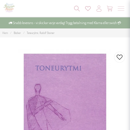
🚛 Snabb leverans - vi skickar varje vardag! Trygg betalning med Klarna eller swish 💳
Hem
Böcker
Toneurytmi, Rudolf Steiner