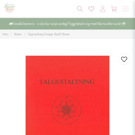
🚛 Snabb leverans - vi skickar varje vardag! Trygg betalning med Klarna eller swish 💳
Hem
Böcker
Talgestaltning Övningar, Rudolf Steiner