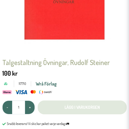
Talgestaltning Övningar, Rudolf Steiner
100 kr
Wrå Förlag
117710
LÄGG I VARUKORGEN
-
+
Snabb leverans! Vi skickar paket varje vardag 🚛