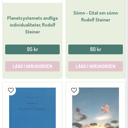
Sömn - Citat om sömn
Planetsystemets andliga
Rudolf Steiner
individualiteter, Rudolf
Skicka fråga
Steiner
95 kr
80 kr
LÄGG I VARUKORGEN
LÄGG I VARUKORGEN