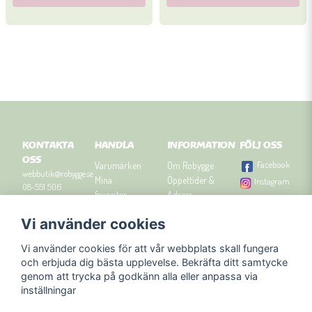
KONTAKTA
HANDLA
INFORMATION
FÖLJ OSS
OSS
Facebook
Varumärken
Om Robygge
webbutik@robygge.se
Mina
Öppettider &
Instagram
08-551 506
favoriter
Adress
90
Logga in
Besök
Vi använder cookies
Om cookies
Robyggebutiken
Orgnummer: 556463-
Köpvillkor
i Stockholm
8129.
Vi använder cookies för att vår webbplats skall fungera
Presenttips
Kontakta oss
och erbjuda dig bästa upplevelse. Bekräfta ditt samtycke
Nyhetsbrev
genom att trycka på godkänn alla eller anpassa via
Blogg
inställningar