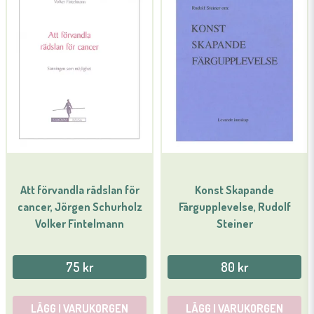
Att förvandla rädslan för
Konst Skapande
cancer, Jörgen Schurholz
Färgupplevelse, Rudolf
Volker Fintelmann
Steiner
75 kr
80 kr
LÄGG I VARUKORGEN
LÄGG I VARUKORGEN