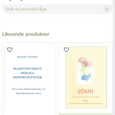
Ställ en produktfråga
question
Fråga oss något om denna produkten...
Liknande produkter
name
Namn
email
Mejladress
Ja, ni får publicera min fråga