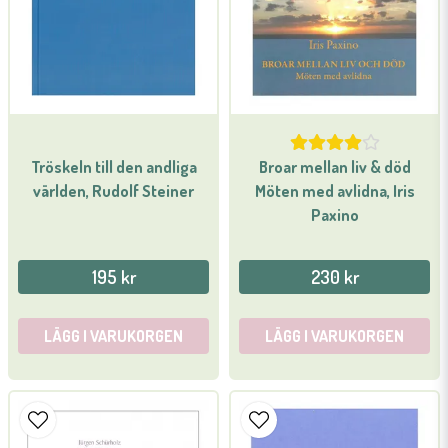
Tröskeln till den andliga
Broar mellan liv & död
världen, Rudolf Steiner
Möten med avlidna, Iris
Paxino
195 kr
230 kr
LÄGG I VARUKORGEN
LÄGG I VARUKORGEN