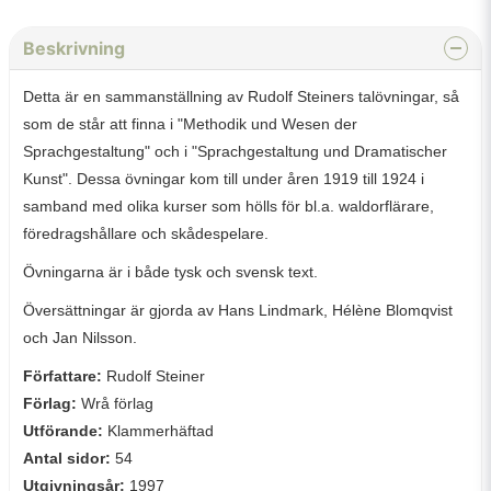
Beskrivning
Detta är en sammanställning av Rudolf Steiners talövningar, så
som de står att finna i "Methodik und Wesen der
Sprachgestaltung" och i "Sprachgestaltung und Dramatischer
Kunst". Dessa övningar kom till under åren 1919 till 1924 i
samband med olika kurser som hölls för bl.a. waldorflärare,
föredragshållare och skådespelare.
Övningarna är i både tysk och svensk text.
Översättningar är gjorda av Hans Lindmark, Hélène Blomqvist
och Jan Nilsson.
Författare:
Rudolf Steiner
Förlag:
Wrå förlag
Utförande:
Klammerhäftad
Antal sidor:
54
Utgivningsår:
1997