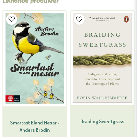
Liknande produkter
name
Namn
email
Mejladress
Ja, ni får publicera min fråga
Braiding Sweetgrass
Smartast Bland Mesar -
Skicka fråga
Anders Brodin