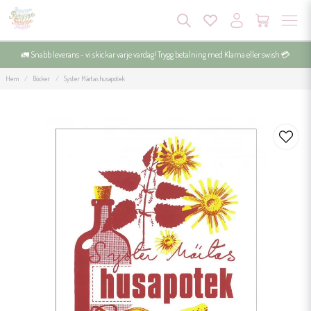
🚛 Snabb leverans - vi skickar varje vardag! Trygg betalning med Klarna eller swish 💳
Hem
Böcker
Syster Märtas husapotek