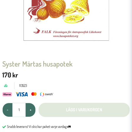
Syster Märtas husapotek
170 kr
113523
LÄGG I VARUKORGEN
-
+
Snabb leverans! Vi skickar paket varje vardag 🚛