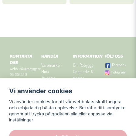
KONTAKTA
HANDLA
INFORMATION
FÖLJ OSS
OSS
Facebook
Varumärken
Om Robygge
webbutik@robygge.se
Mina
Öppettider &
Instagram
08-551 506
favoriter
Adress
90
Logga in
Besök
Vi använder cookies
Om cookies
Robyggebutiken
Orgnummer: 556463-
Köpvillkor
i Stockholm
8129.
Vi använder cookies för att vår webbplats skall fungera
Presenttips
Kontakta oss
och erbjuda dig bästa upplevelse. Bekräfta ditt samtycke
Nyhetsbrev
genom att trycka på godkänn alla eller anpassa via
Blogg
inställningar