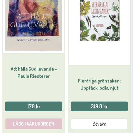
Att hålla Gud levande -
Paula Riesterer
Fleråriga grönsaker :
Upptäck, odla, njut
170 kr
319,8 kr
LÄGG I VARUKORGEN
Bevaka