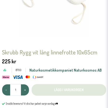
Skrubb Rygg vit lång linnefrotte 10x65cm
225 kr
Naturkosmetikkompaniet Naturkosmos AB
8700
LÄGG I VARUKORGEN
-
+
Snabb leverans! Vi skickar paket varje vardag 🚛