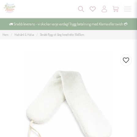
🚛 Snabb leverans - vi skickar varje vardag! Trygg betalning med Klarna eller swish 💳
Hem
Hudvård & Hälsa
Skrubb Rygg vit lång linnefrotte 10x65cm