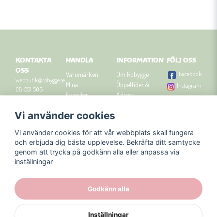
KONTAKTA
HANDLA
INFORMATION
FÖLJ OSS
OSS
Facebook
Varumärken
Om Robygge
webbutik@robygge.se
Mina
Öppettider &
Instagram
08-551 506
favoriter
Adress
90
Logga in
Besök
Vi använder cookies
Om cookies
Robyggebutiken
Orgnummer: 556463-
Köpvillkor
i Stockholm
8129.
Vi använder cookies för att vår webbplats skall fungera
Presenttips
Kontakta oss
och erbjuda dig bästa upplevelse. Bekräfta ditt samtycke
Nyhetsbrev
genom att trycka på godkänn alla eller anpassa via
Blogg
inställningar
Godkänn alla
Inställningar