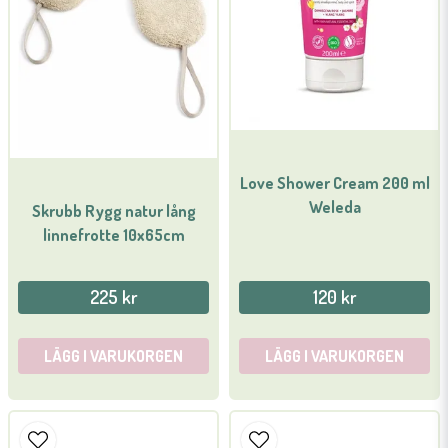
Ja, ni får publicera min fråga
Love Shower Cream 200 ml
Weleda
Skrubb Rygg natur lång
linnefrotte 10x65cm
Skicka fråga
225 kr
120 kr
LÄGG I VARUKORGEN
LÄGG I VARUKORGEN