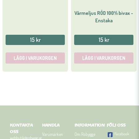
Värmeljus RÖD 100% bivax -
Enstaka
15 kr
15 kr
LÄGG I VARUKORGEN
LÄGG I VARUKORGEN
KONTAKTA
HANDLA
INFORMATION
FÖLJ OSS
OSS
Facebook
Varumärken
Om Robygge
webbutik@robygge.se