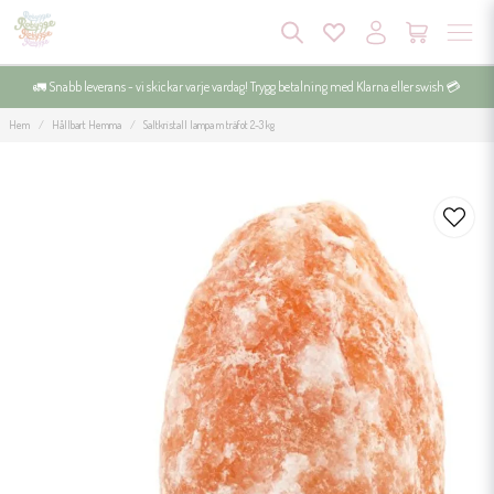
🚛 Snabb leverans - vi skickar varje vardag! Trygg betalning med Klarna eller swish 💳
Hem
Hållbart Hemma
Saltkristall lampa m träfot 2-3 kg