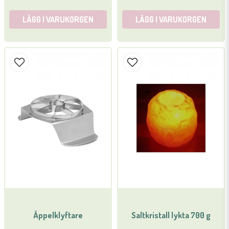
LÄGG I VARUKORGEN
LÄGG I VARUKORGEN
Äppelklyftare
Saltkristall lykta 700 g