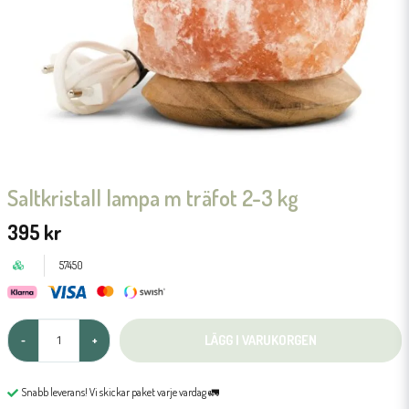
Saltkristall lampa m träfot 2-3 kg
395 kr
57450
LÄGG I VARUKORGEN
-
+
Snabb leverans! Vi skickar paket varje vardag 🚛