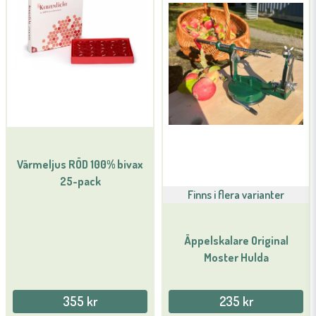
Mejladress
Ja, ni får publicera min fråga
Värmeljus RÖD 100% bivax
25-pack
Finns i flera varianter
Skicka fråga
Äppelskalare Original
Moster Hulda
355 kr
235 kr