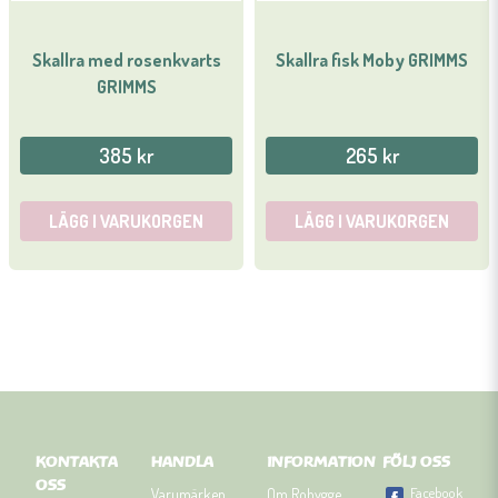
Skallra med rosenkvarts
Skallra fisk Moby GRIMMS
GRIMMS
385 kr
265 kr
LÄGG I VARUKORGEN
LÄGG I VARUKORGEN
KONTAKTA
HANDLA
INFORMATION
FÖLJ OSS
OSS
Facebook
Varumärken
Om Robygge