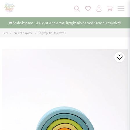
🚛 Snabb leverans - vi skickar varje vardag! Trygg betalning med Klarna eller swish 💳
Hem
Kreativt skapande
Regnbåge trä liten Pastell