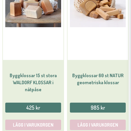
Byggklossar 15 st stora
Byggklossar 60 st NATUR
WALDORF KLOSSAR i
geometriska klossar
nätpåse
425 kr
985 kr
LÄGG I VARUKORGEN
LÄGG I VARUKORGEN