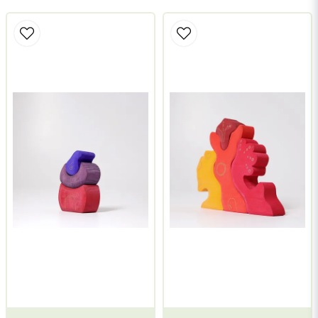
name
Namn
email
Mejladress
Ja, ni får publicera min fråga
Skicka fråga