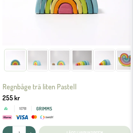
Regnbåge trä liten Pastell
255 kr
GRIMMS
10761
LÄGG I VARUKORGEN
-
+