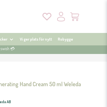
cker
Vi ger plats för nytt
Robygge
r swish 💳
erating Hand Cream 50 ml Weleda
eda AB