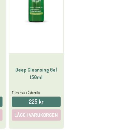
Deep Cleansing Gel
150ml
Tillverkad i Österrike
225 kr
LÄGG I VARUKORGEN