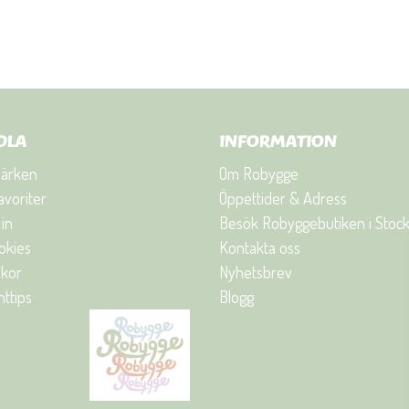
DLA
INFORMATION
ärken
Om Robygge
avoriter
Öppettider & Adress
in
Besök Robyggebutiken i Stoc
okies
Kontakta oss
lkor
Nyhetsbrev
ttips
Blogg