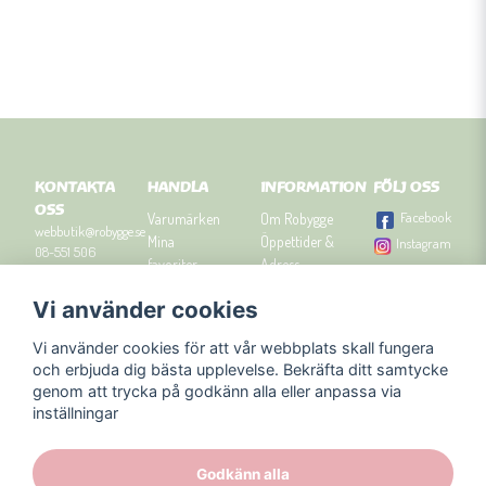
KONTAKTA
HANDLA
INFORMATION
FÖLJ OSS
OSS
Facebook
Varumärken
Om Robygge
webbutik@robygge.se
Mina
Öppettider &
Instagram
08-551 506
favoriter
Adress
90
Logga in
Besök
Vi använder cookies
Om cookies
Robyggebutiken
Orgnummer: 556463-
Köpvillkor
i Stockholm
8129.
Vi använder cookies för att vår webbplats skall fungera
Presenttips
Kontakta oss
och erbjuda dig bästa upplevelse. Bekräfta ditt samtycke
Nyhetsbrev
genom att trycka på godkänn alla eller anpassa via
Blogg
inställningar
Godkänn alla