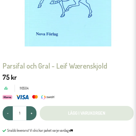
Parsifal och Gral - Leif Wærenskjold
75 kr
116504
LÄGG I VARUKORGEN
-
+
Snabb leverans! Vi skickar paket varje vardag 🚛