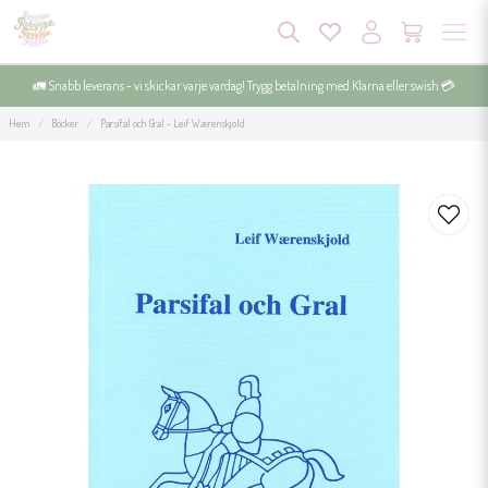
🚛 Snabb leverans - vi skickar varje vardag! Trygg betalning med Klarna eller swish 💳
Hem
Böcker
Parsifal och Gral - Leif Wærenskjold