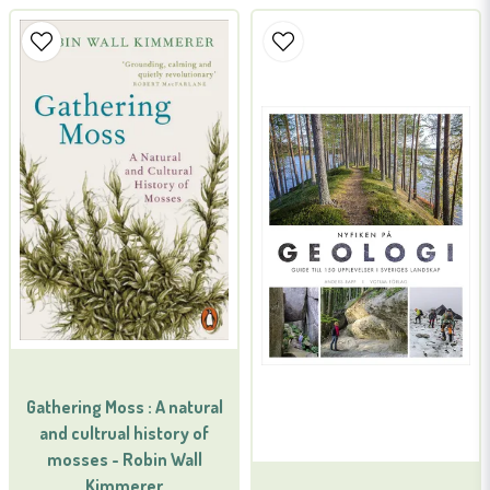
name
Namn
email
Mejladress
Ja, ni får publicera min fråga
Gathering Moss : A natural
and cultrual history of
Skicka fråga
mosses - Robin Wall
Kimmerer