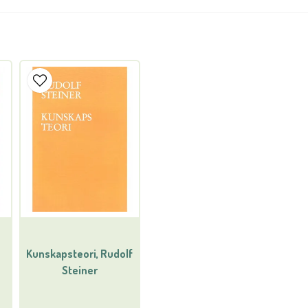
name
Namn
Ja, ni får publicera min
Kunskapsteori, Rudolf
Steiner