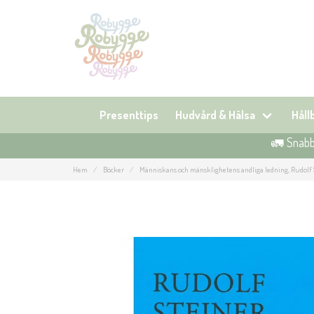
Presenttips
Hudvård & Hälsa
Hål
🚛 Snabb 
Hem
Böcker
Människans och mänsklighetens andliga ledning, Rudolf 