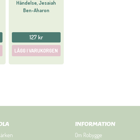
Händelse, Jesaiah
Ben-Aharon
127 kr
LÄGG I VARUKORGEN
DLA
INFORMATION
ärken
Om Robygge