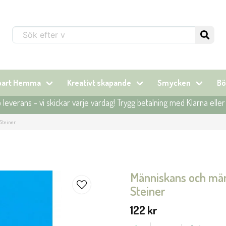
Sök...
lbart Hemma
Kreativt skapande
Smycken
Bö
leverans - vi skickar varje vardag! Trygg betalning med Klarna elle
Steiner
Människans och män
Steiner
122 kr