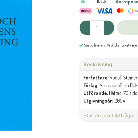
Antroposo
118055
-
+
Snabb leverans! Vi skickar paket varje
Beskrivning
Författare:
Rudolf Steiner
Förlag:
Antroposofiska Bokf
Utförande:
Häftad, 79 sido
Utgivningsår:
2004
Ställ en produktfråga
question
Fråga oss något om denna 