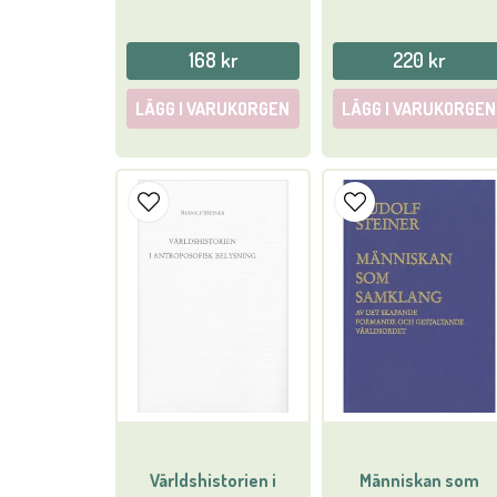
168 kr
220 kr
LÄGG I VARUKORGEN
LÄGG I VARUKORGEN
Världshistorien i
Människan som