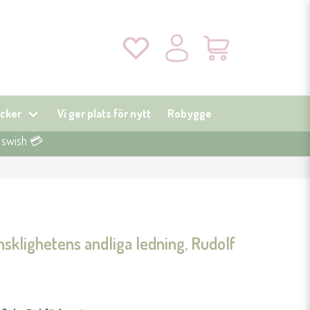
cker
Vi ger plats för nytt
Robygge
r swish 💳
sklighetens andliga ledning, Rudolf