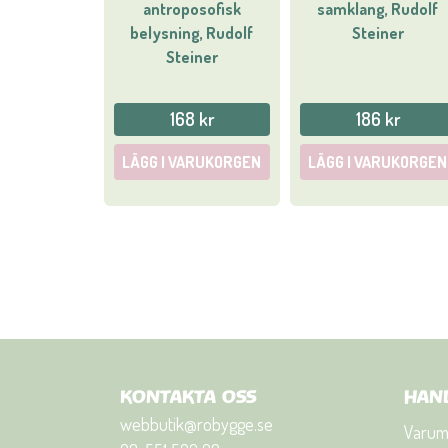
antroposofisk
samklang, Rudolf
belysning, Rudolf
Steiner
Steiner
168 kr
186 kr
LÄGG I VARUKORGEN
LÄGG I VARUKORGEN
KONTAKTA OSS
HAN
webbutik@robygge.se
Varum