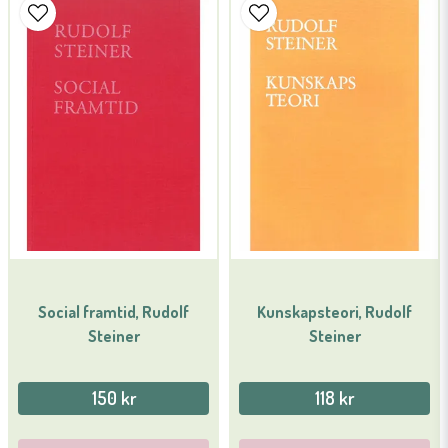
name
Namn
email
Mejladress
Ja, ni får publicera min fråga
Social framtid, Rudolf
Kunskapsteori, Rudolf
Steiner
Steiner
Skicka fråga
150 kr
118 kr