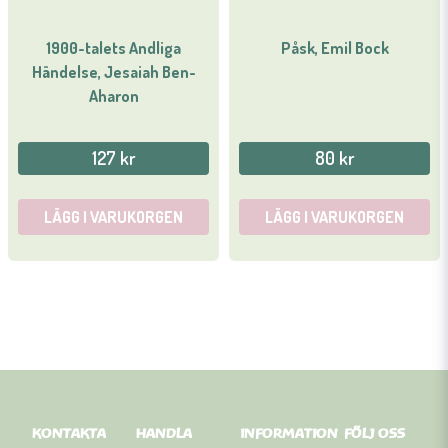
1900-talets Andliga
Påsk, Emil Bock
Händelse, Jesaiah Ben-
Aharon
127 kr
80 kr
LÄGG I VARUKORGEN
LÄGG I VARUKORGEN
KONTAKTA
HANDLA
INFORMATION
FÖLJ OSS