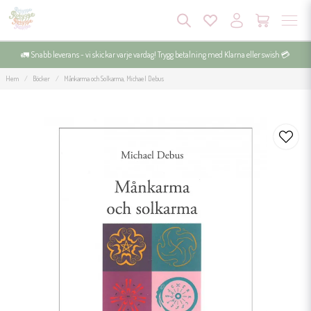
🚛 Snabb leverans - vi skickar varje vardag! Trygg betalning med Klarna eller swish 💳
Hem
Böcker
Månkarma och Solkarma, Michael Debus