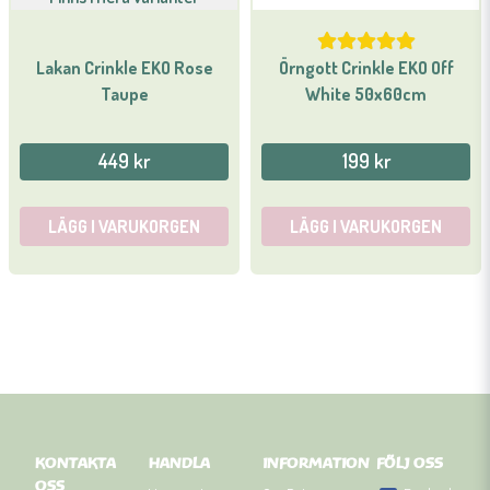
Lakan Crinkle EKO Rose
Örngott Crinkle EKO Off
Taupe
White 50x60cm
449 kr
199 kr
LÄGG I VARUKORGEN
LÄGG I VARUKORGEN
KONTAKTA
HANDLA
INFORMATION
FÖLJ OSS
OSS