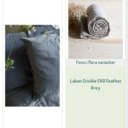
email
Mejladress
Ja, ni får publicera min fråga
Finns i flera varianter
Lakan Crinkle EKO Feather
Grey
Skicka fråga