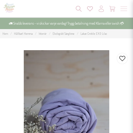
🚛 Snabb leverans - vi skickar varje vardag! Trygg betalning med Klarna eller swish 💳
Hem
Hållbart Hemma
Interiör
Ekologiskt Sänglinne
Lakan Crinkle EKO Lilac