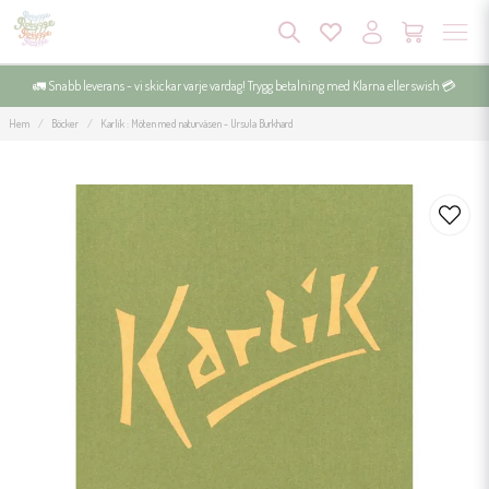
🚛 Snabb leverans - vi skickar varje vardag! Trygg betalning med Klarna eller swish 💳
Hem
Böcker
Karlik : Möten med naturväsen - Ursula Burkhard