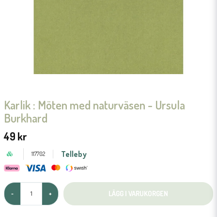
Karlik : Möten med naturväsen - Ursula
Burkhard
49 kr
Telleby
117702
LÄGG I VARUKORGEN
-
+