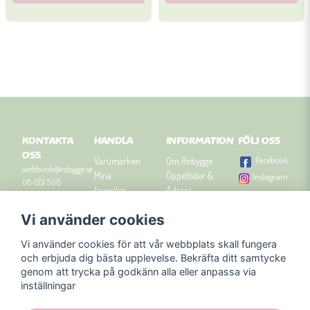
KONTAKTA
HANDLA
INFORMATION
FÖLJ OSS
OSS
Facebook
Varumärken
Om Robygge
webbutik@robygge.se
Mina
Öppettider &
Instagram
08-551 506
favoriter
Adress
90
Logga in
Besök
Vi använder cookies
Om cookies
Robyggebutiken
Orgnummer: 556463-
Köpvillkor
i Stockholm
8129.
Vi använder cookies för att vår webbplats skall fungera
Presenttips
Kontakta oss
och erbjuda dig bästa upplevelse. Bekräfta ditt samtycke
Nyhetsbrev
genom att trycka på godkänn alla eller anpassa via
Blogg
inställningar