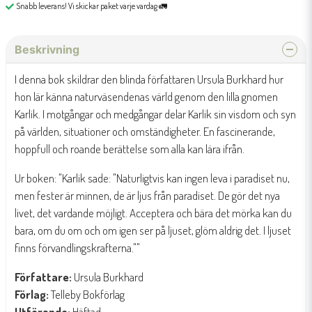
Snabb leverans! Vi skickar paket varje vardag 🚛
Beskrivning
I denna bok skildrar den blinda författaren Ursula Burkhard hur
hon lär känna naturväsendenas värld genom den lilla gnomen
Karlik. I motgångar och medgångar delar Karlik sin visdom och syn
på världen, situationer och omständigheter. En fascinerande,
hoppfull och roande berättelse som alla kan lära ifrån.
Ur boken: "
Karlik sade: "Naturligtvis kan ingen leva i paradiset nu,
men fester är minnen, de är ljus från paradiset. De gör det nya
livet, det vardande möjligt. Acceptera och bära det mörka kan du
bara, om du om och om igen ser på ljuset, glöm aldrig det. I ljuset
finns förvandlingskrafterna.""
Författare:
Ursula Burkhard
Förlag:
Telleby Bokförlag
Utförande:
Häftad