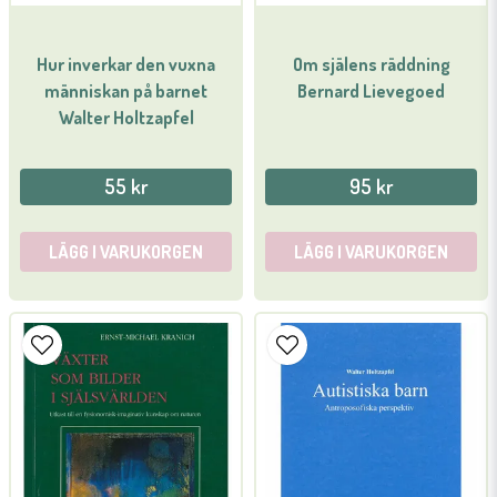
Hur inverkar den vuxna
Om själens räddning
människan på barnet
Bernard Lievegoed
Walter Holtzapfel
Skicka fråga
55 kr
95 kr
LÄGG I VARUKORGEN
LÄGG I VARUKORGEN