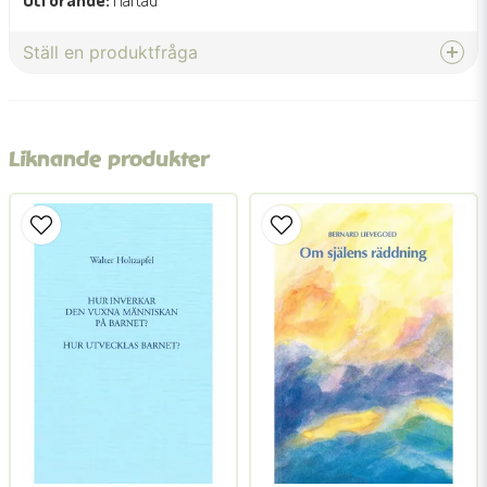
Ställ en produktfråga
question
Fråga oss något om denna produkten...
Liknande produkter
name
Namn
email
Mejladress
Ja, ni får publicera min fråga