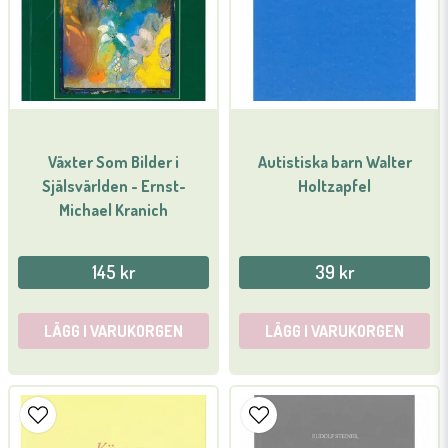
Växter Som Bilder i
Autistiska barn Walter
Själsvärlden - Ernst-
Holtzapfel
Michael Kranich
145 kr
39 kr
LÄGG I VARUKORGEN
LÄGG I VARUKORGEN