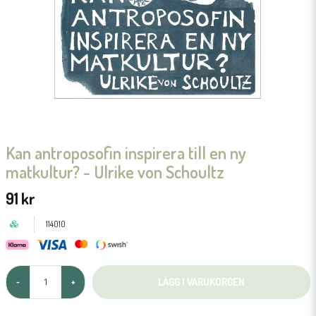
Kan antroposofin inspirera till en ny
matkultur? - Ulrike von Schoultz
91 kr
114010
LÄGG I VARUKORGEN
-
+