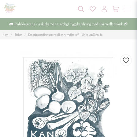
🚛 Snabb leverans - vi skickar varje vardag! Trygg betalning med Klarna eller swish 💳
Hem
Böcker
Kan antroposofin inspirera till en ny matkultur? - Ulrike von Schoultz