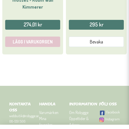
Kimmerer
274,01 kr
295 kr
LÄGG I VARUKORGEN
Bevaka
KONTAKTA
HANDLA
INFORMATION
FÖLJ OSS
OSS
Facebook
Varumärken
Om Robygge
webbutik@robygge.se
Mina
Öppettider &
Instagram
08-551 506
favoriter
Adress
90