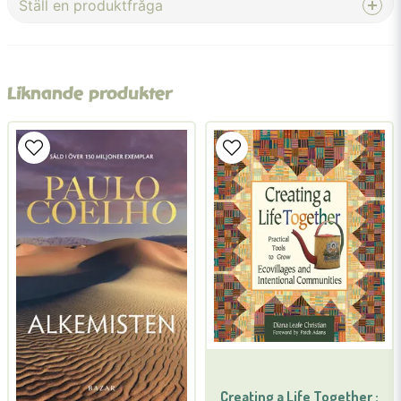
Ställ en produktfråga
question
Fråga oss något om denna produkten...
Liknande produkter
name
Namn
email
Mejladress
Ja, ni får publicera min fråga
Creating a Life Together :