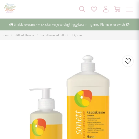
🚛 Snabb leverans - vi skickar varje vardag! Trygg betalning med Klarna eller swish 💳
Hem
Hållbart Hemma
Handdiskmedel CALENDULA, Sonett