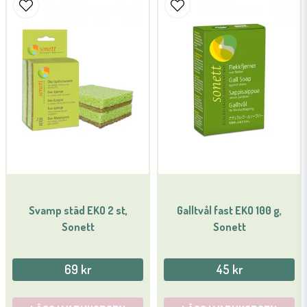
Namn
email
Mejladress
Ja, ni får publicera min fråga
Svamp städ EKO 2 st,
Galltvål fast EKO 100 g,
Sonett
Sonett
Skicka fråga
69 kr
45 kr