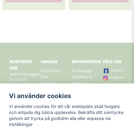
KONTAKTA
HANDLA
INFORMATION
FÖLJ OSS
OSS
Facebook
Varumärken
Om Robygge
webbutik@robygge.se
Mina
Öppettider &
Instagram
08-551 506
favoriter
Adress
90
Logga in
Besök
Vi använder cookies
Om cookies
Robyggebutiken
Orgnummer: 556463-
Köpvillkor
i Stockholm
8129.
Vi använder cookies för att vår webbplats skall fungera
Presenttips
Kontakta oss
och erbjuda dig bästa upplevelse. Bekräfta ditt samtycke
Nyhetsbrev
genom att trycka på godkänn alla eller anpassa via
Blogg
inställningar