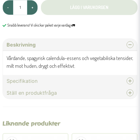
LÄGG I VARUKORGEN
-
+
Snabb leverans! Vi skickar paket varje vardag 🚛
Beskrivning
Vårdande, spagyrisk calendula-essens och vegetabiliska tensider,
milt mot huden, drygt och effektivt.
Specifikation
Ställ en produktfråga
Ingredienser:
Sockertensid, kokosfettalkoholsulfat, vegetabilisk alkohol (etanol),
Calendula officinalis essens*, salt, citrat, eteriska oljor av apelsin*
question
Fråga oss något om denna produkten...
(innehåller limonen*), bergamott* (innehåller limonen*, linalool*),
balsamiska tillsatser*, virvlat vatten (*certifierat ekologiskt odlat / vilt
växande växter)
Liknande produkter
name